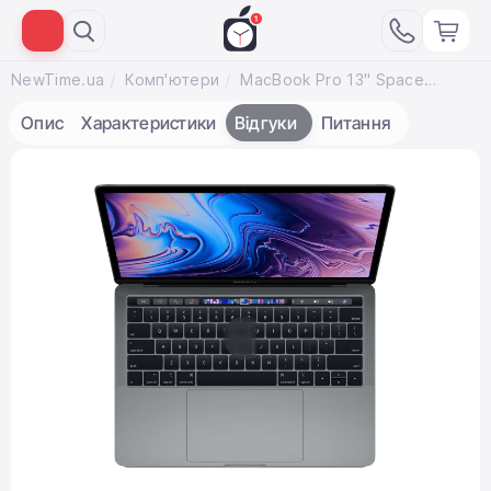
NewTime.ua
Комп'ютери
MacBook Pro 13" Space Gray (MV962) 2019
Опис
Характеристики
Відгуки
Питання