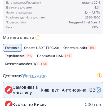
Дата презентації продукту
травень 2019
Діагональ дисплею
13,3"
Частота процесора
2,4 - 4,1 ГГц
Роздільна здатність дисплею
2560×1600
Процесор (чіп)
4-ядерний Intel Core i5
Вага
1,37 кг
Методи оплати
Готівкою
Оплата USDT (TRC20)
Оплата онлайн
+5%
Терміналом
+6%
Переказ на IBAN
+5%
Безготівкова без ПДВ
+5%
Доставка:
Оберіть місто
Самовивіз з
Київ, вул. Антоновича 122
магазину
Кур'єр по Києву
500 грн