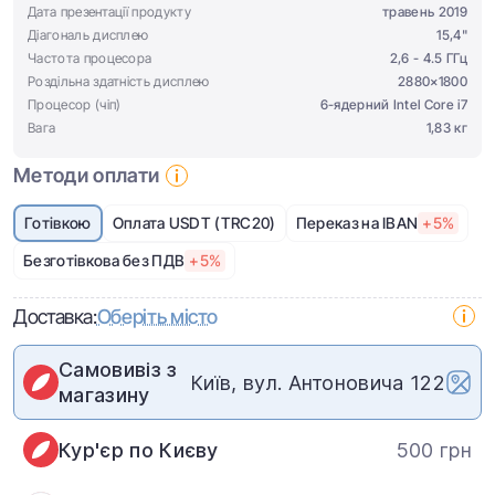
Дата презентації продукту
травень 2019
Діагональ дисплею
15,4"
Частота процесора
2,6 - 4.5 ГГц
Роздільна здатність дисплею
2880×1800
Процесор (чіп)
6-ядерний Intel Core i7
Вага
1,83 кг
Методи оплати
Готівкою
Оплата USDT (TRC20)
Переказ на IBAN
+5%
Безготівкова без ПДВ
+5%
Доставка:
Оберіть місто
Самовивіз з
Київ, вул. Антоновича 122
магазину
Кур'єр по Києву
500 грн