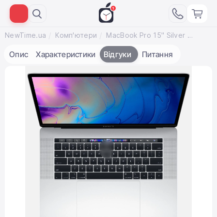
NewTime.ua
Комп'ютери
MacBook Pro 15" Silver (MV922) 2019
Опис
Характеристики
Відгуки
Питання