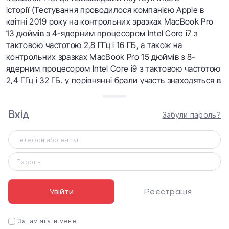
історії
(Тестування проводилося компанією Apple в
квітні 2019 року на контрольних зразках MacBook Pro
13 дюймів з 4-ядерним процесором Intel Core i7 з
тактовою частотою 2,8 ГГц і 16 ГБ, а також на
контрольних зразках MacBook Pro 15 дюймів з 8-
ядерним процесором Intel Core i9 з тактовою частотою
2,4 ГГц і 32 ГБ. у порівнянні брали участь знаходяться в
продажу моделі MacBook Pro 13 дюймів з 2-ядерним
процесором Intel Core i7 з тактовою частотою 3,5 ГГц, а
Вхід
також знаходяться в продажу моделі MacBook Pro 15
Забули пароль?
дюймів з 4-ядерним процесором Intel Core i7 з
тактовою частотою 3,1 ГГц; в обох випадках
Телефон або e-mail
використовувалося 16 ГБ).
Пароль
Увійти
Реєстрація
Запам'ятати мене