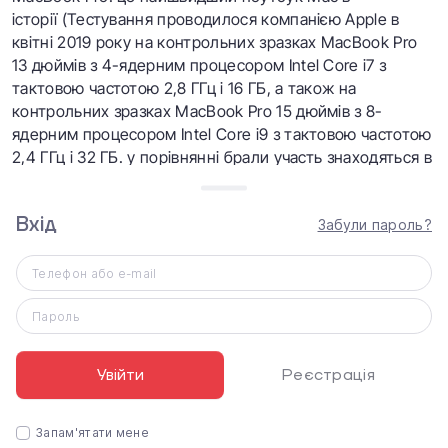
історії
(Тестування проводилося компанією Apple в
квітні 2019 року на контрольних зразках MacBook Pro
13 дюймів з 4-ядерним процесором Intel Core i7 з
тактовою частотою 2,8 ГГц і 16 ГБ, а також на
контрольних зразках MacBook Pro 15 дюймів з 8-
ядерним процесором Intel Core i9 з тактовою частотою
2,4 ГГц і 32 ГБ. у порівнянні брали участь знаходяться в
продажу моделі MacBook Pro 13 дюймів з 2-ядерним
процесором Intel Core i7 з тактовою частотою 3,5 ГГц, а
Вхід
також знаходяться в продажу моделі MacBook Pro 15
Забули пароль?
дюймів з 4-ядерним процесором Intel Core i7 з
тактовою частотою 3,1 ГГц; в обох випадках
Телефон або e-mail
використовувалося 16 ГБ).
Пароль
Увійти
Реєстрація
Запам'ятати мене