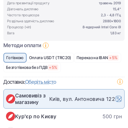
Дата презентації продукту
травень 2019
Діагональ дисплею
15,4"
Частота процесора
2,3 - 4,8 ГГц
Роздільна здатність дисплею
2880×1800
Процесор (чіп)
8-ядерний Intel Core i9
Вага
1,83 кг
Методи оплати
Готівкою
Оплата USDT (TRC20)
Переказ на IBAN
+5%
Безготівкова без ПДВ
+5%
Доставка:
Оберіть місто
Самовивіз з
Київ, вул. Антоновича 122
магазину
Кур'єр по Києву
500 грн