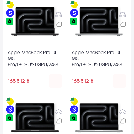
Apple MacBook Pro 14"
Apple MacBook Pro 14"
M5
M5
Pro/18CPU/20GPU/24GB
Pro/18CPU/20GPU/24GB
/2TB with Nano-texture
/2TB with Nano-texture
display - Space Black
display - Silver 2026
165 312 ₴
165 312 ₴
2026 (Z1ML002Y1)
(Z1MH002QU)