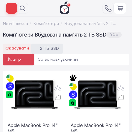
NewTime.ua
Комп'ютери
Вбудована пам'ять 2 ТБ SSD
Комп'ютери Вбудована пам'ять 2 ТБ SSD
465
Скасувати
2 ТБ SSD
За замовчуванням
Фільтр
Apple MacBook Pro 14"
Apple MacBook Pro 14"
M5
M5