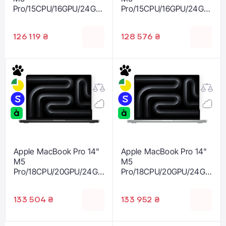
Pro/15CPU/16GPU/24GB/
Pro/15CPU/16GPU/24GB/
2TB Space Black 2026
2TB Silver 2026 (MJLV4)
(MJLW4)
126 119 ₴
128 576 ₴
Apple MacBook Pro 14"
Apple MacBook Pro 14"
M5
M5
Pro/18CPU/20GPU/24GB
Pro/18CPU/20GPU/24GB
/2TB Space Black 2026
/2TB Silver 2026
(MGDT4)
(MGDP4)
133 504 ₴
133 952 ₴