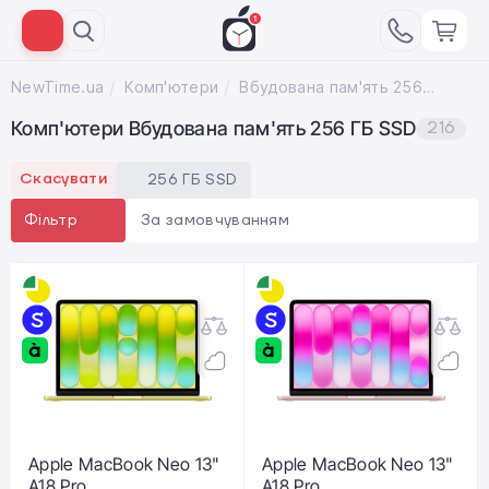
NewTime.ua
Комп'ютери
Вбудована пам'ять 256 ГБ SSD
Комп'ютери Вбудована пам'ять 256 ГБ SSD
216
Скасувати
256 ГБ SSD
За замовчуванням
Фільтр
Apple MacBook Neo 13"
Apple MacBook Neo 13"
A18 Pro
A18 Pro