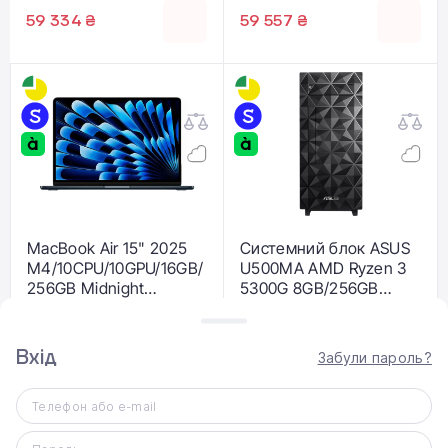
59 334 ₴
59 557 ₴
MacBook Air 15" 2025
Системний блок ASUS
M4/10CPU/10GPU/16GB/
U500MA AMD Ryzen 3
256GB Midnight
5300G 8GB/256GB
(MW1L3)
(90PF02F2-M08610)
60 229 ₴
21 999 ₴
Вхід
Забули пароль?
Телефон або e-mail