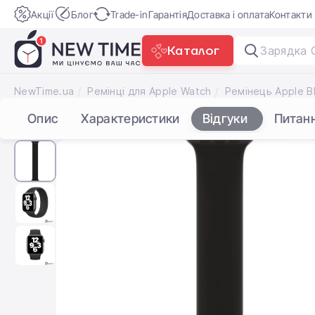
Акції
Блог
Trade-in
Гарантія
Доставка і оплата
Контакти
Каталог
Зарядка 
NewTime.ua
Ремінці для Apple Watch
Опис
Характеристики
Відгуки
Питан