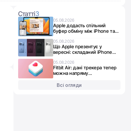
Статті
3
05.08.2026
Apple додасть спільний
буфер обміну між iPhone та
Windows на вимогу
05.08.2026
Євросоюзу та Microsoft
Що Apple презентує у
вересні: складаний iPhone
Ultra, iPhone 18 Pro та розумні
05.08.2026
годинники
Fitbit Air: дані трекера тепер
можна напряму
синхронізувати з Apple Health
Всі огляди