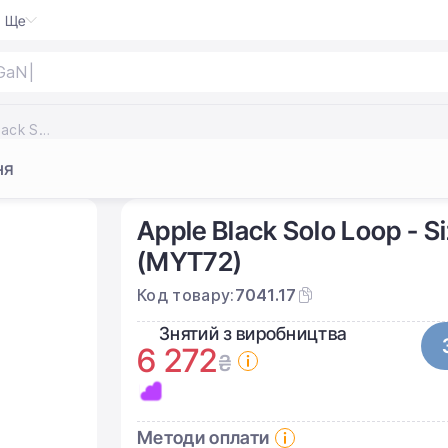
Ще
GaN
|
Ремінець Apple Black Solo Loop - Size 11 для Apple Watch 44/45/46/49mm (MYT72)
ня
Apple Black Solo Loop - 
(MYT72)
Код товару:
7041.17
Знятий з виробництва
6 272
₴
Методи оплати