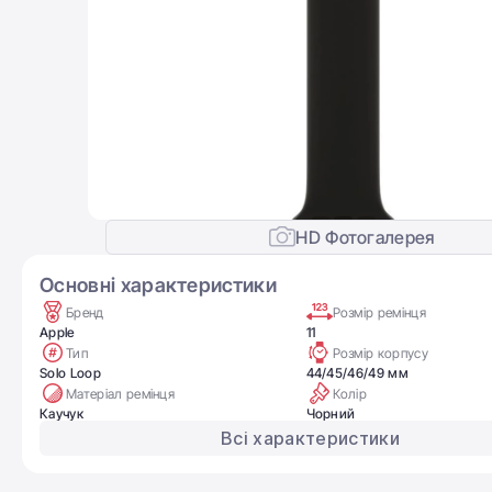
HD Фотогалерея
Основні характеристики
Бренд
Розмір ремінця
Apple
11
Тип
Розмір корпусу
Solo Loop
44/45/46/49 мм
Матеріал ремінця
Колір
Каучук
Чорний
Всі характеристики