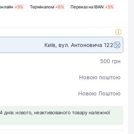
онлайн
+5%
Терміналом
+6%
Переказ на IBAN
+5%
Київ, вул. Антоновича 122
500 грн
Новою поштою
Новою Поштою
4 днів: нового, неактивованого товару належної