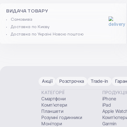
ВИДАЧА ТОВАРУ
Самовивіз
Доставка по Києву
Доставка по Україні Новою поштою
Акції
Розстрочка
Trade-in
Гаран
КАТЕГОРІЇ
ПРОДУКЦІ
Смартфони
iPhone
Комп'ютери
iPad
Планшети
Apple Watc
Розумні годинники
Комп'ютери
Монітори
Garmin