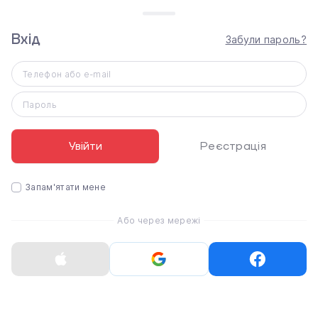
Характеристики
Вхід
Забули пароль?
Apple Black Solo Loop - Size 4 для Apple Watch
38/40mm (MYNF2)
Розмір ремінця
Телефон або e-mail
4
Пароль
Тип
Solo Loop
Увійти
Реєстрація
Розмір корпусу
38/40/41/42 мм
Матеріал ремінця
Запам'ятати мене
Каучук
Або через мережі
Колір
Чорний
Статті
3
05.08.2026