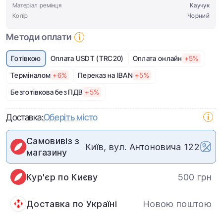
Матеріал ремінця
Каучук
Колір
Чорний
Методи оплати
Готівкою
Оплата USDT (TRC20)
Оплата онлайн
+5%
Терміналом
+6%
Переказ на IBAN
+5%
Безготівкова без ПДВ
+5%
Доставка:
Оберіть місто
Самовивіз з
Київ, вул. Антоновича 122
магазину
Кур'єр по Києву
500 грн
Доставка по Україні
Новою поштою