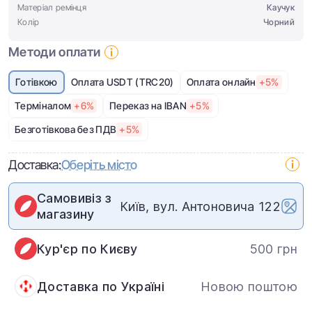
Матеріал ремінця
Каучук
Колір
Чорний
Методи оплати
Готівкою
Оплата USDT (TRC20)
Оплата онлайн
+5%
Терміналом
+6%
Переказ на IBAN
+5%
Безготівкова без ПДВ
+5%
Доставка:
Оберіть місто
Самовивіз з
Київ, вул. Антоновича 122
магазину
Кур'єр по Києву
500 грн
Доставка по Україні
Новою поштою