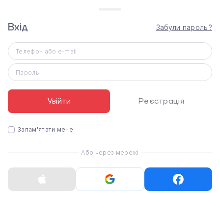
Характеристики
Вхід
Забули пароль?
Apple Black Solo Loop - Size 4 для Apple Watch
42/44mm (MYT02)
Розмір ремінця
Телефон або e-mail
4
Пароль
Тип
Solo Loop
Увійти
Реєстрація
Розмір корпусу
44/45/46/49 мм
Матеріал ремінця
Запам'ятати мене
Каучук
Або через мережі
Колір
Чорний
Статті
3
07.08.2026