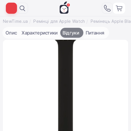
NewTime.ua
Ремінці для Apple Watch
Опис
Характеристики
Відгуки
Питання