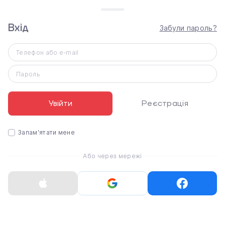
Характеристики
Вхід
Забули пароль?
Apple Black Solo Loop - Size 5 для Apple Watch
42/44mm (MYT12)
Розмір ремінця
Телефон або e-mail
5
Пароль
Тип
Solo Loop
Увійти
Реєстрація
Розмір корпусу
44/45/46/49 мм
Матеріал ремінця
Запам'ятати мене
Каучук
Або через мережі
Колір
Чорний
Статті
3
07.08.2026