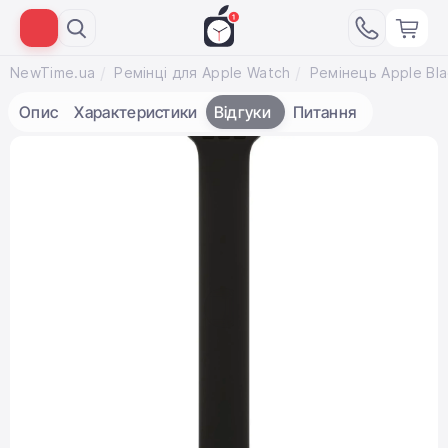
NewTime.ua
Ремінці для Apple Watch
Опис
Характеристики
Відгуки
Питання