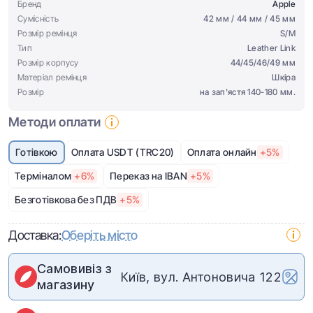
Бренд
Apple
Сумісність
42 мм / 44 мм / 45 мм
Розмір ремінця
S/M
Тип
Leather Link
Розмір корпусу
44/45/46/49 мм
Матеріал ремінця
Шкіра
Розмір
на зап'ястя 140-180 мм.
Методи оплати
Готівкою
Оплата USDT (TRC20)
Оплата онлайн
+5%
Терміналом
+6%
Переказ на IBAN
+5%
Безготівкова без ПДВ
+5%
Доставка:
Оберіть місто
Самовивіз з
Київ, вул. Антоновича 122
магазину