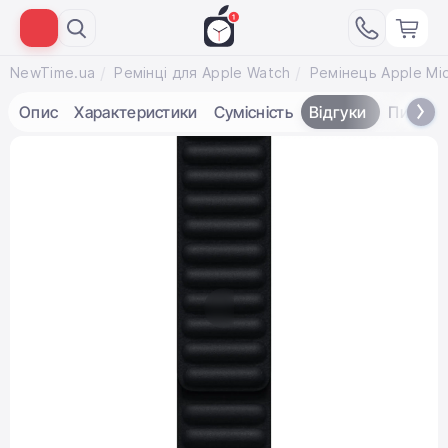
NewTime.ua
Ремінці для Apple Watch
Опис
Характеристики
Сумісність
Відгуки
Питанн