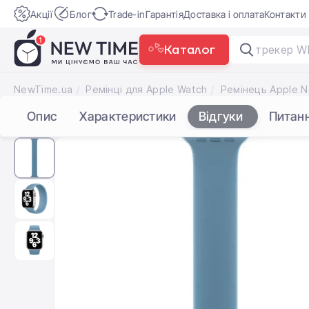
Акції
Блог
Trade-in
Гарантія
Доставка і оплата
Контакти
Каталог
трекер W
NewTime.ua
Ремінці для Apple Watch
Опис
Характеристики
Відгуки
Питан