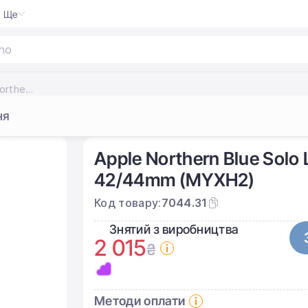
Ще
hoop
|
Ремінець Apple Northern Blue Solo Loop - Size 8 для Apple Watch 44/45/46/49mm (MYXH2)
ня
Apple Northern Blue Solo 
42/44mm (MYXH2)
Код товару:
7044.31
Знятий з виробництва
2 015
₴
Методи оплати