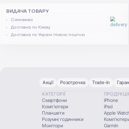
ВИДАЧА ТОВАРУ
Самовивіз
Доставка по Києву
Доставка по Україні Новою поштою
Акції
Розстрочка
Trade-in
Гаран
КАТЕГОРІЇ
ПРОДУКЦІ
Смартфони
iPhone
Комп'ютери
iPad
Планшети
Apple Watc
Розумні годинники
Комп'ютери
Монітори
Garmin