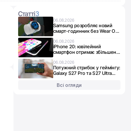
Статті
3
06.08.2026
Samsung розробляє новий
смарт-годинник без Wear OS:
що відомо про Galaxy Aero
06.08.2026
iPhone 20: ювілейний
смартфон отримає збільшені
дисплеї
06.08.2026
Потужний стрибок у геймінгу:
Galaxy S27 Pro та S27 Ultra
отримають графіку нового
покоління
Всі огляди