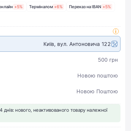
онлайн
+5%
Терміналом
+6%
Переказ на IBAN
+5%
Київ, вул. Антоновича 122
500 грн
Новою поштою
Новою Поштою
4 днів: нового, неактивованого товару належної