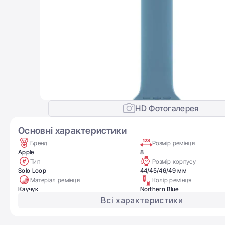
HD Фотогалерея
Основні характеристики
Бренд
Розмір ремінця
Apple
8
Тип
Розмір корпусу
Solo Loop
44/45/46/49 мм
Матеріал ремінця
Колір ремінця
Каучук
Northern Blue
Всі характеристики