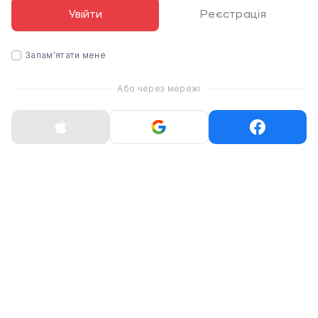
автоматичного блокування у разі втрати чи крадіжки.
Увійти
Реєстрація
Запам'ятати мене
Або через мережі