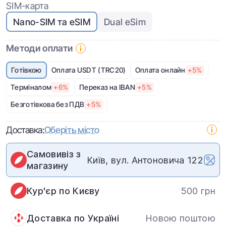
SIM-карта
Nano-SIM та eSIM
Dual eSim
Методи оплати
Готівкою
Оплата USDT (TRC20)
Оплата онлайн
+5%
Терміналом
+6%
Переказ на IBAN
+5%
Безготівкова без ПДВ
+5%
Доставка:
Оберіть місто
Самовивіз з
Київ, вул. Антоновича 122
магазину
Кур'єр по Києву
500 грн
Доставка по Україні
Новою поштою