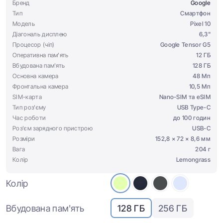
Бренд
Google
Тип
Смартфон
Модель
Pixel 10
Діагональ дисплею
6,3"
Процесор (чіп)
Google Tensor G5
Оперативна пам'ять
12 ГБ
Вбудована пам'ять
128 ГБ
Основна камера
48 Мп
Фронтальна камера
10,5 Мп
SIM-карта
Nano-SIM та eSIM
Тип роз'єму
USB Type-C
Час роботи
до 100 годин
Роз'єм зарядного пристрою
USB-C
Розміри
152,8 × 72 × 8,6 мм
Вага
204 г
Колір
Lemongrass
Колір
Вбудована пам'ять
128 ГБ
256 ГБ