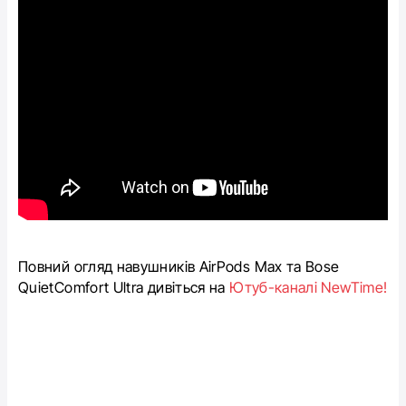
Повний огляд навушників AirPods Max та Bose
QuietComfort Ultra дивіться на
Ютуб-каналі NewTime!