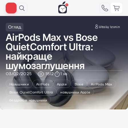
Огляд
Vitaliy Izonin
AirPods Max vs Bose
QuietComfort Ultra:
найкраще
шумозаглушення
03/02/2025
1812
1 хв
Навушники
AirPods
Apple
Bose
AirPods Max
Bose QuietComfort Ultra
навушники Apple
бездротові навушники