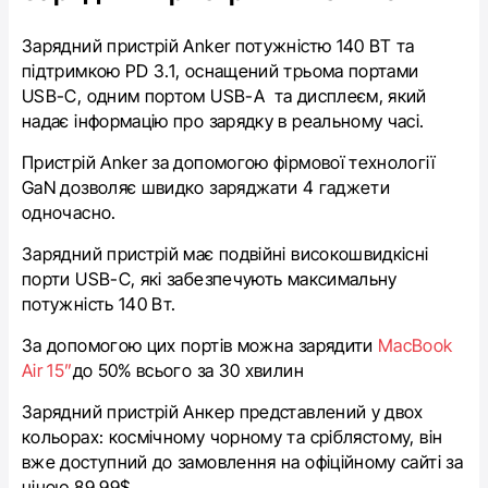
Зарядний пристрій Anker потужністю 140 ВТ та
підтримкою PD 3.1, оснащений трьома портами
USB-С, одним портом USB-А та дисплеєм, який
надає інформацію про зарядку в реальному часі.
Пристрій Anker за допомогою фірмової технології
GaN дозволяє швидко заряджати 4 гаджети
одночасно.
Зарядний пристрій має подвійні високошвидкісні
порти USB-C, які забезпечують максимальну
потужність 140 Вт.
За допомогою цих портів можна зарядити
MacBook
Air 15”
до 50% всього за 30 хвилин
Зарядний пристрій Анкер представлений у двох
кольорах: космічному чорному та сріблястому, він
вже доступний до замовлення на офіційному сайті за
ціною 89,99$.