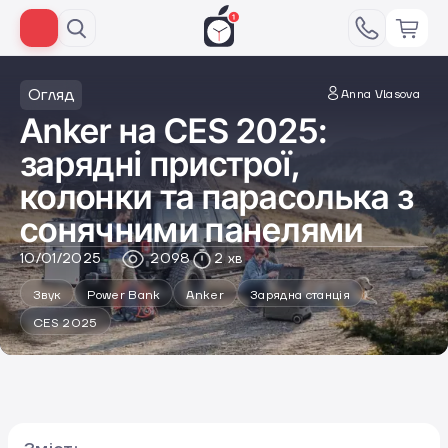
Огляд
Anna Vlasova
Anker на CES 2025:
зарядні пристрої,
колонки та парасолька з
сонячними панелями
10/01/2025
2098
2 хв
Звук
Power Bank
Anker
Зарядна станція
CES 2025