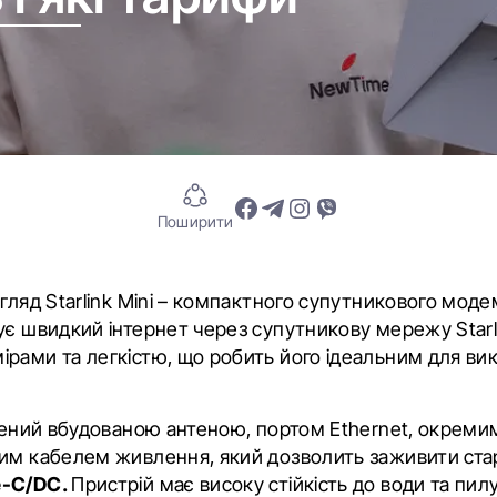
Поширити
гляд Starlink Mini – компактного супутникового моде
ує швидкий інтернет через супутникову мережу Starli
рами та легкістю, що робить його ідеальним для ви
ащений вбудованою антеною, портом Ethernet, окрем
им кабелем живлення, який дозволить заживити ста
e-C/DC.
Пристрій має високу стійкість до води та пил