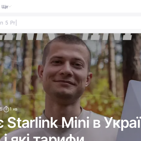
Ще
o
5
1 хв
Starlink Mini в Украї
і які тарифи