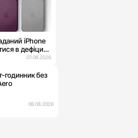
ладаний iPhone
тися в дефіциті
07.08.2026
-годинник без
Aero
06.08.2026