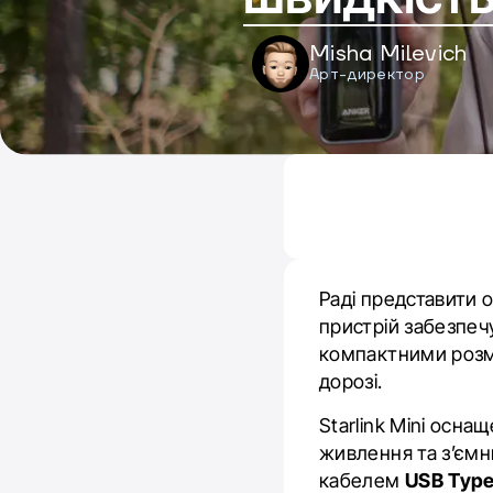
Misha Milevich
Арт-директор
Раді представити о
пристрій забезпеч
компактними розмі
дорозі.
Starlink Mini осн
живлення та зʼємн
кабелем
USB Typ