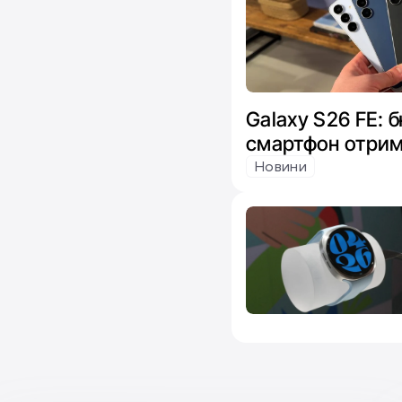
Galaxy S26 FE:
смартфон отрим
чипів від Exyno
Новини