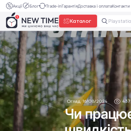
Акції
Блог
Trade-in
Гарантія
Доставка і оплата
Контакти
Каталог
Playstati
Огляд
16/08/2024
437
Чи працює 
швидкість 