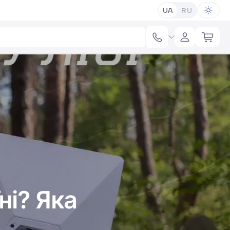
UA
RU
ні? Яка