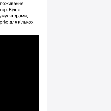
 споживання
тор. Відео
акумуляторами,
ргію для кількох