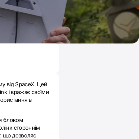
му від SpaceX. Цей
nk і вражає своїми
користання в
им блоком
рлінк стороннім
у, що дозволяє