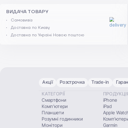
ВИДАЧА ТОВАРУ
Самовивіз
Доставка по Києву
Доставка по Україні Новою поштою
Акції
Розстрочка
Trade-in
Гаран
КАТЕГОРІЇ
ПРОДУКЦІ
Смартфони
iPhone
Комп'ютери
iPad
Планшети
Apple Watc
Розумні годинники
Комп'ютери
Монітори
Garmin