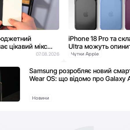
 бюджетний
iPhone 18 Pro та ск
ає цікавий мікс
Ultra можуть опини
s та Snapdragon
через брак пам’яті
Чутки Apple
07.08.2026
Samsung розробляє новий смарт
Wear OS: що відомо про Galaxy 
Новини