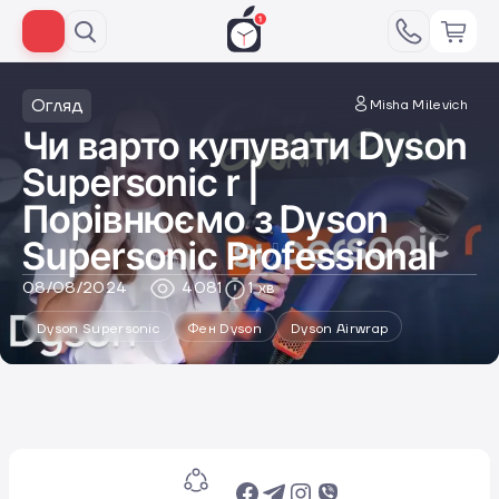
Огляд
Misha Milevich
Чи варто купувати Dyson
Supersonic r |
Порівнюємо з Dyson
Supersonic Professional
08/08/2024
4081
1 хв
Dyson Supersonic
Фен Dyson
Dyson Airwrap