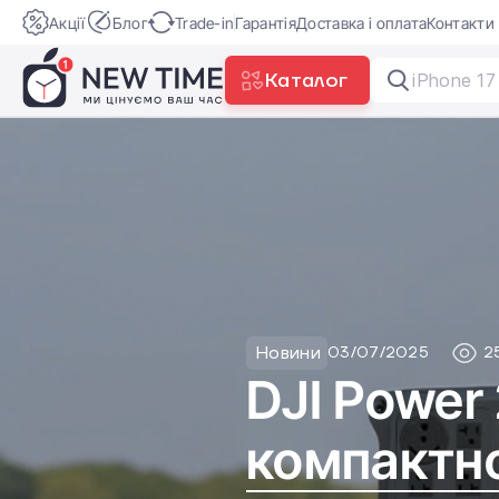
Акції
Блог
Trade-in
Гарантія
Доставка і оплата
Контакти
Каталог
Заряд
Новини
03/07/2025
2
DJI Power
компактн