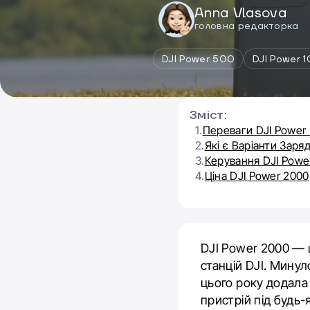
Anna Vlasova
головна редакторка
DJI Power 500
DJI Power 
Зміст:
1.
Переваги DJI Power
2.
Які є Варіанти Заря
3.
Керування DJI Powe
4.
Ціна DJI Power 2000
DJI Power 2000 — 
станцій DJI. Мину
цього року додала
пристрій під будь-