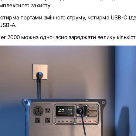
мплексного захисту.
отирма портами змінного струму, чотирма USB-C (два
 USB-A.
r 2000 можна одночасно заряджати велику кількість