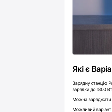
Які є Варі
Зарядну станцію P
зарядки до 1800 Вт
Можна заряджати в
Можливий варіант г