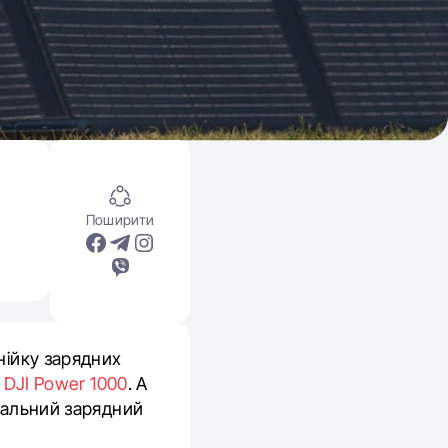
Поширити
нійку зарядних
а
DJI Power 1000
. А
деальний зарядний