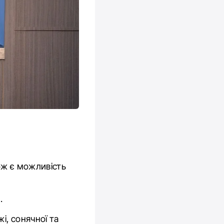
ож є можливість
.
і, сонячної та