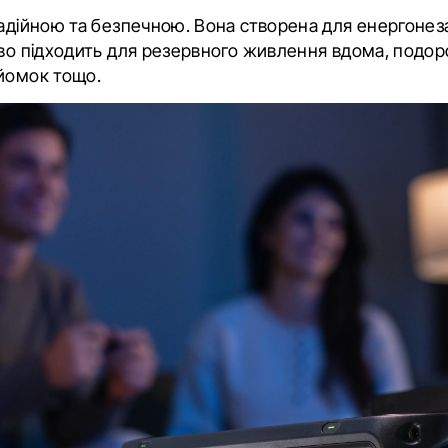
надійною та безпечною. Вона створена для енергонез
ово підходить для резервного живлення вдома, подор
йомок тощо.