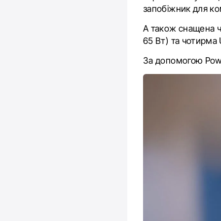
запобіжник для ко
А також снащена ч
65 Вт) та чотирма
За допомогою Powe