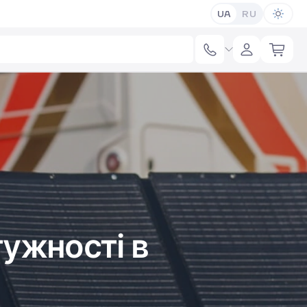
UA
RU
тужності в