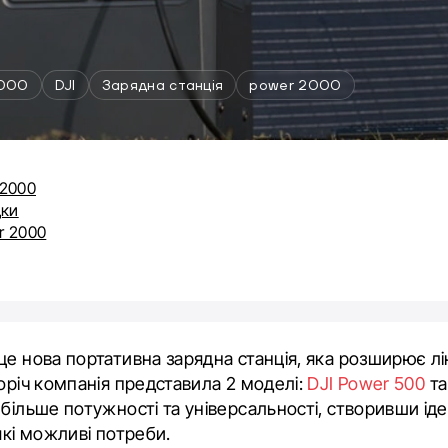
1000
DJI
Зарядна станція
power 2000
 2000
дки
r 2000
це нова портативна зарядна станція, яка розширює лі
лоріч компанія представила 2 моделі:
DJI Power 500
т
 більше потужності та універсальності, створивши і
які можливі потреби.