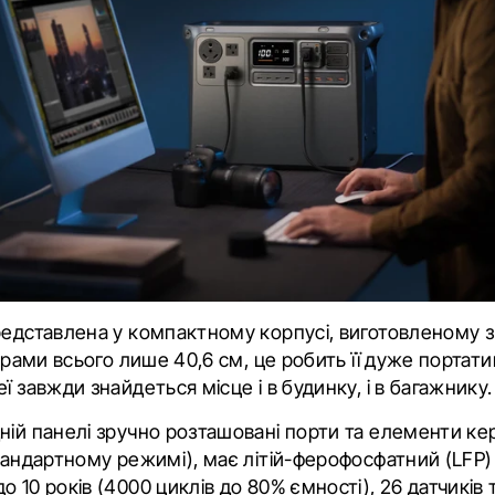
редставлена у компактному корпусі, виготовленому з
ірами всього лише 40,6 см, це робить її дуже портат
ї завжди знайдеться місце і в будинку, і в багажнику.
ній панелі зручно розташовані порти та елементи ке
стандартному режимі), має літій-ферофосфатний (LFP)
 10 років (4000 циклів до 80% ємності), 26 датчиків