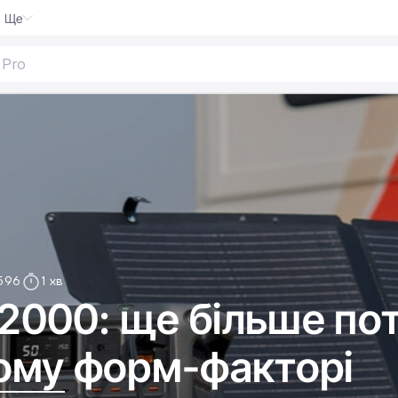
Ще
596
1 хв
 2000: ще більше по
ому форм-факторі