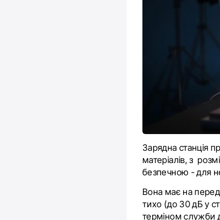
Зарядна станція п
матеріалів, з розм
безпечною - для не
Вона має на перед
тихо (до 30 дБ у 
терміном служби до