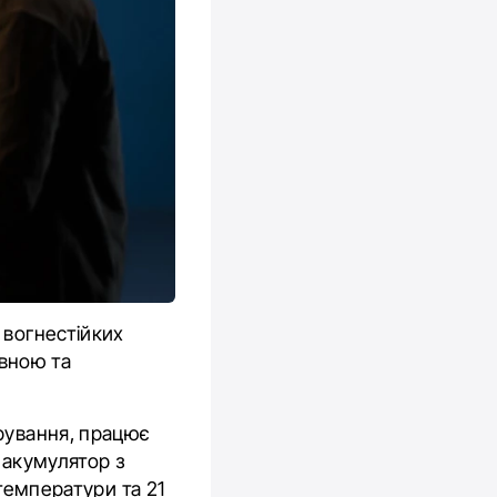
 вогнестійких
ивною та
рування, працює
 акумулятор з
 температури та 21