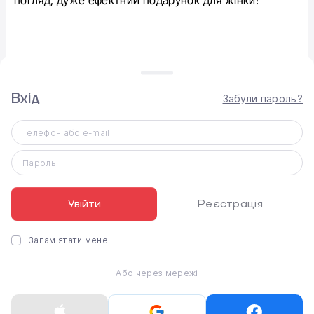
погляд, дуже ефектний подарунок для жінки!
Вхід
Забули пароль?
Телефон або e-mail
Пароль
Увійти
Реєстрація
Запам'ятати мене
Або через мережі