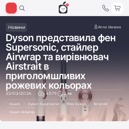
Новини
Anna Vlasova
Dyson представила фен
Supersonic, стайлер
Airwrap та вирівнювач
Airstrait в
приголомшливих
рожевих кольорах
22/02/2024
4579
2 хв
Dyson
Dyson Supersonic
Фен Dyson
Airstrait
Dyson Airwrap