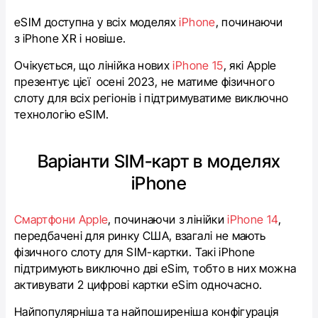
eSIM доступна у всіх моделях
iPhone
, починаючи
з iPhone XR і новіше.
Очікується, що лінійка нових
iPhone 15
, які Apple
презентує цієї осені 2023, не матиме фізичного
слоту для всіх регіонів і підтримуватиме виключно
технологію eSIM.
Варіанти
SIM
-карт в моделях
iPhone
Смартфони Apple
,
починаючи з лінійки
iPhone 14
,
передбачені для ринку США, взагалі не мають
фізичного слоту для SIM-картки. Такі iPhone
підтримують виключно
дві eSim
, тобто в них можна
активувати 2 цифрові картки
eSim
одночасно.
Найпопулярніша та найпоширеніша конфігурація