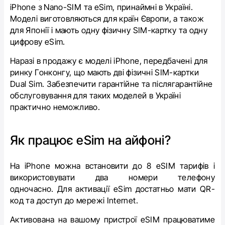
iPhone з
Nano-SIM
та
eSіm
, принаймні в Україні.
Моделі виготовляються для країн Європи, а також
для Японії і мають одну фізичну
SIM-картку
та одну
цифрову
eSim.
Наразі в продажу є моделі iPhone, передбачені для
ринку Гонконгу, що мають дві фізичні
SIM-картки
Dual Sim
. Забезпечити гарантійне та післягарантійне
обслуговування для таких моделей в Україні
практично неможливо.
Як працює eSim на айфоні?
На iPhone можна встановити до 8 eSIM тарифів і
використовувати два номери телефону
одночасно. Для активації eSim достатньо мати QR-
код та доступ до мережі Internet.
Активована на вашому пристрої eSIM працюватиме