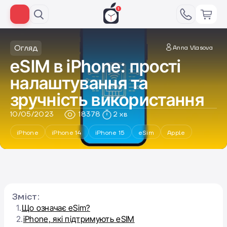
Огляд
Anna Vlasova
еSIM в iPhone: прості
налаштування та
зручність використання
10/05/2023
18378
2 хв
iPhone
iPhone 14
iPhone 15
eSim
Apple
Зміст:
1.
Що означає eSim?
2.
iPhone, які підтримують eSIM