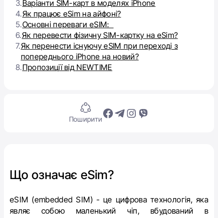
3.
Варіанти SIM-карт в моделях iPhone
4.
Як працює eSim на айфоні?
5.
Основні переваги eSIM:
6.
Як перевести фізичну SIM-картку на eSim?
7.
Як перенести існуючу еSIM при переході з
попереднього iPhone на новий?
8.
Пропозиції від NEWTIME
Поширити
Що означає eSim?
eSIM (
embedded
SIM) - це цифрова технологія, яка
являє собою маленький чіп, вбудований в