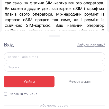
так само, як фізична SIM-картка вашого оператора.
Ви можете додати декілька карток eSIM і тарифних
планів свого оператора. Міжнародний роумінг із
карткою eSIM працює так само, як і роумінг із
фізичною SIM-карткою. Ваш наявний оператор
мобільного зв'язку може включати міжнародний
роумінг до окремих тарифних планів без додаткової
плати.
Вхід
Забули пароль?
Телефон або e-mail
:
Основні переваги eSIM
Пароль
Безпечність. eSIM неможливо пошкодити,
загубити чи вкрасти.
Увійти
Реєстрація
Зручність. Під час поїздок до будь-якої країни не
потрібно замовляти або чекати на отримання
Запам'ятати мене
нової фізичної картки.
Або через мережі
Наявність двох активних eSIM. Ви можете