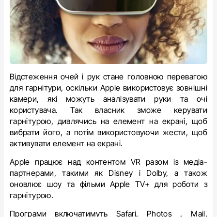
Відстеження очей і рук стане головною перевагою
для гарнітури, оскільки Apple використовує зовнішні
камери, які можуть аналізувати руки та очі
користувача. Так власник зможе керувати
гарнітурою, дивлячись на елемент на екрані, щоб
вибрати його, а потім використовуючи жести, щоб
активувати елемент на екрані.
Apple працює над контентом VR разом із медіа-
партнерами, такими як Disney і Dolby, а також
оновлює шоу та фільми Apple TV+ для роботи з
гарнітурою.
Програми включатимуть Safari, Photos , Mail,