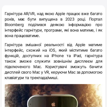
Гарнітура AR/VR, над якою Apple працює вже багато
років, має бути випущена в 2023 році. Портал
Bloomberg поділився деякою інформацією про
інтерфейс гарнітури, програми, які вона матиме, і як
вона працюватиме.
Гарнітура змішаної реальності від Apple матиме
інтерфейс, схожий на iOS, який міститиме багато
функцій, доступних на iPhone та iPad, гарнітура
також зможе служити зовнішнім дисплеєм для
підключеного Mac. Користувачі зможуть бачити
дисплей свого Mac у VR, керуючи Mac за допомогою
клавіатури та трекпада/миші.