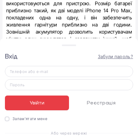
використовуються для пристрою. Розмір батареї
приблизно такий, як дві моделі iPhone 14 Pro Max,
покладених одна на одну, і він забезпечить
живлення гарнітури приблизно на дві години.
Зовнішній акумулятор дозволить користувачам
міняти один акумулятор і заряджати інший, щоб
використовувати пристрій протягом більш тривалого
періоду часу.
Вхід
Забули пароль?
Інші, за чутками, функції гарнітури AR/VR включають
дисплеї 4K microOLED, відстеження райдужної
Телефон або e-mail
оболонки ока та розпізнавання виразу обличчя.
Пароль
Очікується, що гарнітура з’явиться можливо вже
навесні, і вона продаватиметься приблизно за 3000
доларів.
Увійти
Реєстрація
Щоб зацікавити людей гарнітурою, у магазинах Apple
Store буде спеціальна зона, де її можна буде
Запам'ятати мене
продемонструвати та протестувати після запуску.
Або через мережі