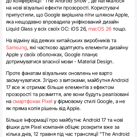
до конференції "The Android Show", де натякалося
на нові візуальні ефекти прозорості. Користувачі
припустили, що Google вирішила піти шляхом Apple,
яка нещодавно впровадила уніфікований дизайн
Liquid Glass у всіх своїх ОС: iOS 26,
macOS 26
тощо.
На відміну від деяких китайських виробників та
Samsung
, які частково адаптують елементи дизайну
Apple у своїх оболонках, Google планує
дотримуватися власної мови - Material Design.
Проте фанатам візуальних оновлень не варто
засмучуватися. Згідно з витоками, майбутня Android
17 все ж отримає більше елементів з ефектом
прозорості та розмиття, але вони будуть реалізовані
на
смартфонах Pixel
у фірмовому стилі Google, а не
як пряма копія рішень від Apple.
Більше інформації про майбутнє Android 17 та нові
фішки для Pixel компанія обіцяє розкрити вже за
кілька днів, 12 травня під час трансляції "The Android