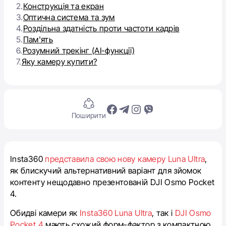
2.
Конструкція та екран
3.
Оптична система та зум
4.
Роздільна здатність проти частоти кадрів
5.
Пам'ять
6.
Розумний трекінг (AI-функції)
7.
Яку камеру купити?
Поширити
Insta360
представила свою нову камеру Luna Ultra
,
як блискучий альтернативний варіант для зйомок
контенту нещодавно презентованій DJI Osmo Pocket
4.
Обидві камери як
Insta360 Luna Ultra
, так і
DJI Osmo
Pocket 4
мають схожий форм-фактор з компактною