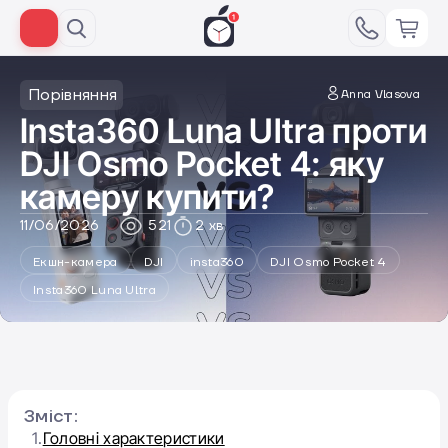
Порівняння
Anna Vlasova
Insta360 Luna Ultra проти
DJI Osmo Pocket 4: яку
камеру купити?
11/06/2026
521
2 хв
Екшн-камера
DJI
insta360
DJI Osmo Pocket 4
Insta360 Luna Ultra
Зміст:
1.
Головні характеристики