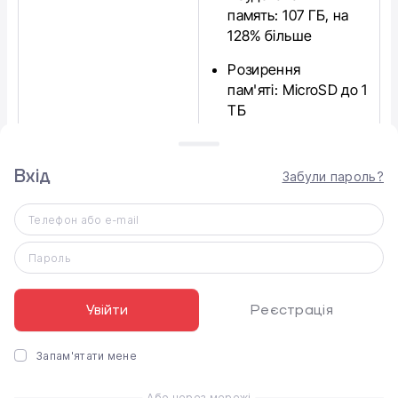
память:
107 ГБ, на
128% більше
Розирення
пам'яті:
MicroSD до 1
ТБ
Професійні
профілі:
10-біт D-Log
Вхід
Забули пароль?
Технологія
трекінгу:
ActiveTrack
Телефон або e-mail
7.0
Пароль
Увійти
Реєстрація
Конструкція та екран
Запам'ятати мене
Головна перевага камери Insta360 Luna Ultra - це її
2-дюймовий OLED-екран разом із кнопками
Або через мережі