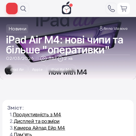
Новини
Anna Vlasova
iPad Air M4: нові чипи та
більше "оперативки"
02/03/2026
367
2 хв
iPad Air
Apple
iPad Air M4
Зміст:
1.
Продуктивність з M4
2.
Дисплей та розміри
3.
Камера Айпад Ейр М4
4.
Пам'ять