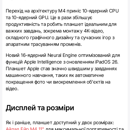
Перехід на архітектуру M4 приніс 10-ядерний CPU
та 10-ядерний GPU. Це в рази збільшує
продуктивність та робить планшет ідеальним для
важких завдань, зокрема монтажу 4K-відео,
складного графічного дизайну та сучасних ігор з
апаратним трасуванням променів.
Новий 16-ядерний Neural Engine оптимізований для
функцій Apple Intelligence з оновленням iPadOS 26.
Планшет Apple став значно швидшим у завданнях
машинного навчання, таких як автоматичне
покращення фото чи виокремлення об'єктів на
відео.
Дисплей та розміри
Як і раніше, планшет доступний у двох розмірах:
Айпад Ейр М4 11"
для максимальної портативності та