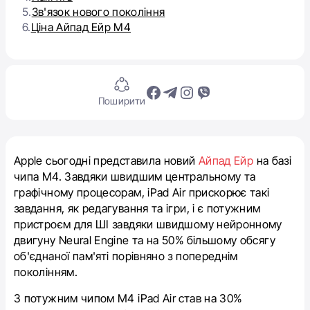
5.
Зв'язок нового покоління
6.
Ціна Айпад Ейр М4
Поширити
Apple сьогодні представила новий
Айпад Ейр
на базі
чипа М4. Завдяки швидшим центральному та
графічному процесорам, iPad Air прискорює такі
завдання, як редагування та ігри, і є потужним
пристроєм для ШІ завдяки швидшому нейронному
двигуну Neural Engine та на 50% більшому обсягу
об'єднаної пам'яті порівняно з попереднім
поколінням.
З потужним чипом M4 iPad Air став на 30%