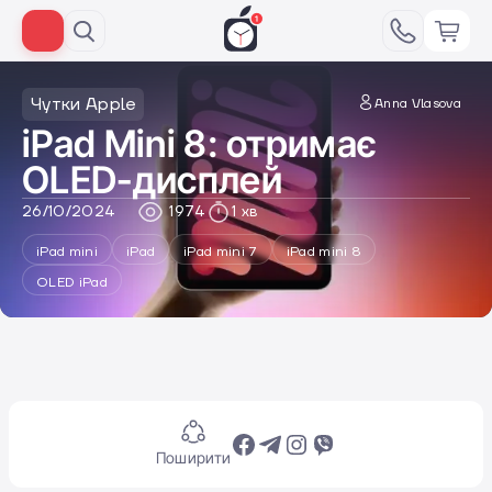
Чутки Apple
Anna Vlasova
iPad Mini 8: отримає
OLED-дисплей
26/10/2024
1974
1 хв
iPad mini
iPad
iPad mini 7
iPad mini 8
OLED iPad
Поширити