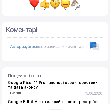
1
0
0
0
0
Коментарі
Авторизуйтесь
щоб залишати коментарі
Популярні статті
Google Pixel 11 Pro: ключові характеристики
та дата анонсу
Новини
15.06.2026
Google Fitbit Air: стильний фітнес-трекер без
екрана для цілодобового моніторингу