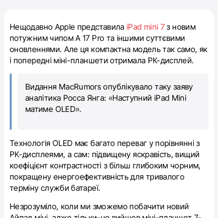
Нещодавно Apple представила
iPad mini 7
з новим
потужним чипом А 17 Pro та іншими суттєвими
оновленнями. Але ця компактна модель так само, як
і попередні міні-планшети отримала РК-дисплей.
Видання MacRumors опублікувало таку заяву
аналітика Росса Янга: «Наступний iPad Mini
матиме OLED».
Технологія OLED має багато переваг у порівнянні з
РК-дисплеями, а сам: підвищену яскравість, вищий
коефіцієнт контрастності з більш глибоким чорним,
покращену енергоефективність для тривалого
терміну служби батареї.
Незрозуміло, коли ми зможемо побачити новий
Айпад міні, адже тільки-но вийшов міні-планшет 7-