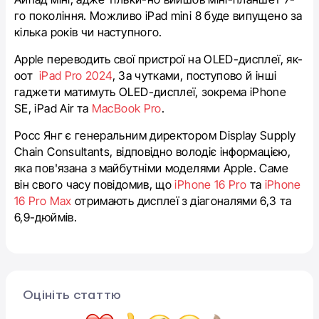
го покоління. Можливо iPad mini 8 буде випущено за
кілька років чи наступного.
Apple переводить свої пристрої на OLED-дисплеї, як-
оот
iPad Pro 2024
, За чутками, поступово й інші
гаджети матимуть OLED-дисплеї, зокрема iPhone
SE, iPad Air та
MacBook Pro
.
Росс Янг є генеральним директором Display Supply
Chain Consultants, відповідно володіє інформацією,
яка пов'язана з майбутніми моделями Apple. Саме
він свого часу повідомив, що
iPhone 16 Pro
та
iPhone
16 Pro Max
отримають дисплеї з діагоналями 6,3 та
6,9-дюймів.
Оцініть статтю