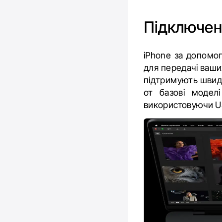
Підключенн
iPhone за допомог
для передачі ваших
підтримують швидк
от базові модел
використовуючи US