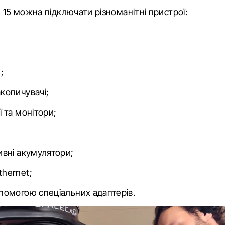
 15 можна підключати різноманітні пристрої:
2;
копичувачі;
 та монітори;
ивні акумулятори;
hernet;
помогою спеціальних адаптерів.