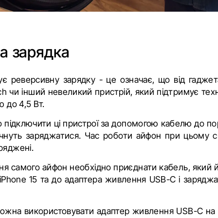
а зарядка
мує реверсивну зарядку - це означає, що від гадже
tch
чи інший невеликий пристрій, який підтримує те
ю до 4,5 Вт.
о підключити ці пристрої за допомогою кабелю до пор
чнуть заряджатися. Час роботи айфон при цьому с
ряджені.
ня самого айфон необхідно приєднати кабель, який й
iPhone 15 та до адаптера живлення USB-C і заряджа
ожна використовувати адаптер живлення USB-C на 2