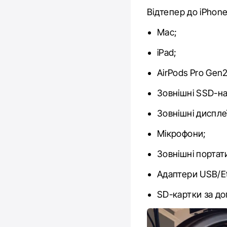
Відтепер до iPhone
Mac;
iPad;
AirPods Pro Gen
Зовнішні SSD-на
Зовнішні дисплеї
Мікрофони;
Зовнішні портат
Адаптери USB/Et
SD-картки за до