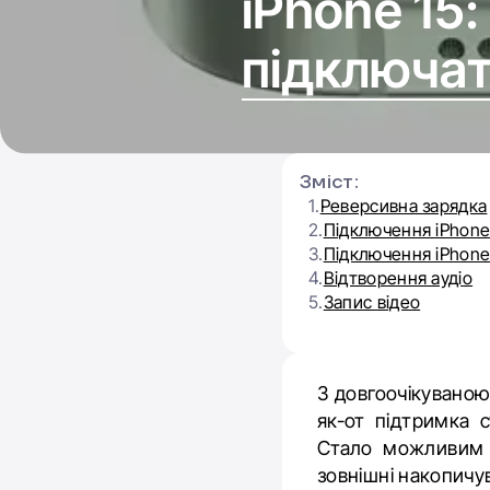
iPhone 15
підключат
Зміст:
1.
Реверсивна зарядка
2.
Підключення iPhone
3.
Підключення iPhone 
4.
Відтворення аудіо
5.
Запис відео
З довгоочікуваною
як-от підтримка 
Стало можливим п
зовнішні накопичув