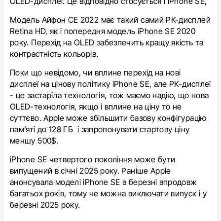
OLED-дисплеї. Це відповідно стосується і iPhone SE,
Модель Айфон СЕ 2022 має такий самий РК-дисплей
Retina HD, як і попередня модель iPhone SE 2020
року. Перехід на OLED забезпечить кращу якість та
контрастність кольорів.
Поки що невідомо, чи вплине перехід на нові
дисплеї на цінову політику iPhone SE, але РК-дисплеї
- це застаріла технологія, тож маємо надію, що нова
OLED-технологія, якщо і вплине на ціну то не
суттєво. Apple може збільшити базову конфігурацію
пам’яті до 128 ГБ і запропонувати стартову ціну
меншу 500$.
‌iPhone SE‌ четвертого покоління може бути
випущений в січні 2025 року. Раніше Apple
анонсувала моделі iPhone SE в березні впродовж
багатьох років, тому не можна виключати випуск і у
березні 2025 року.