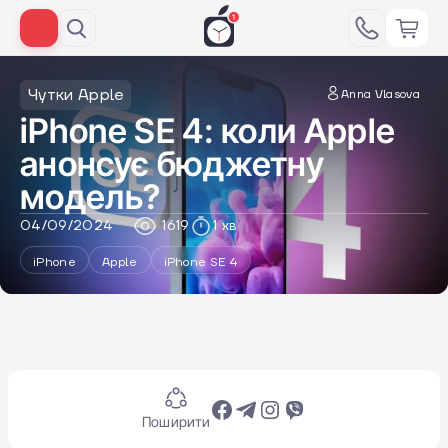
Чутки Apple
Anna Vlasova
iPhone SE 4: коли Apple
анонсує бюджетну
модель?
04/09/2024
1619
1 хв
iPhone
Apple
iPhone SE 4
Поширити