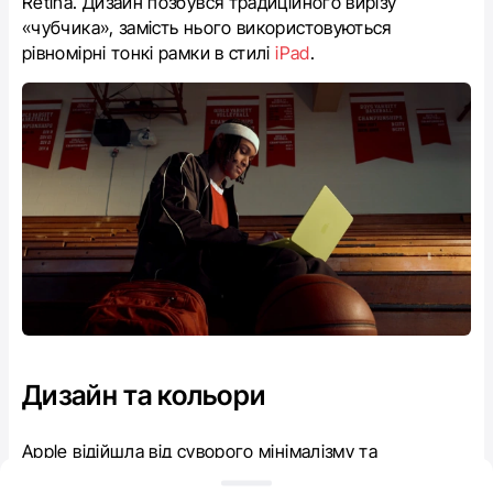
Retina. Дизайн позбувся традиційного вирізу
«чубчика», замість нього використовуються
рівномірні тонкі рамки в стилі
iPad
.
Дизайн та кольори
Apple відійшла від суворого мінімалізму та
запропонувала яскраву палітру. Новий Макбук