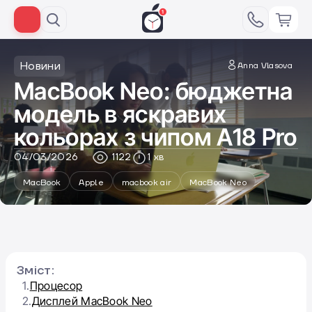
Новини
Anna Vlasova
MacBook Neo: бюджетна
модель в яскравих
кольорах з чипом А18 Pro
04/03/2026
1122
1 хв
MacBook
Apple
macbook air
MacBook Neo
Зміст:
1.
Процесор
2.
Дисплей MacBook Neo