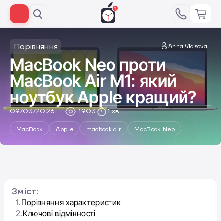
Порівняння
Anna Vlasova
MacBook Neo проти
MacBook Air M1: який
ноутбук Apple кращий?
09/03/2026
1903
1 хв
MacBook
Apple
macbook air
MacBook Neo
Зміст:
1.
Порівняння характеристик
2.
Ключові відмінності