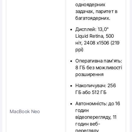
одноядерних
задачах, паритет в
багатоядерних.
Дисплей: 13,0"
Liquid Retina, 500
ніт, 2408 х1506 (219
ppi)
Оперативна пам'ять:
8 ГБ без можливості
розширення
Накопичувач: 256
ГБ або 512 ГБ
Автономність: до 16
годин
MacBook Neo
відеоперегляду, 11
годин веб-
перегляду