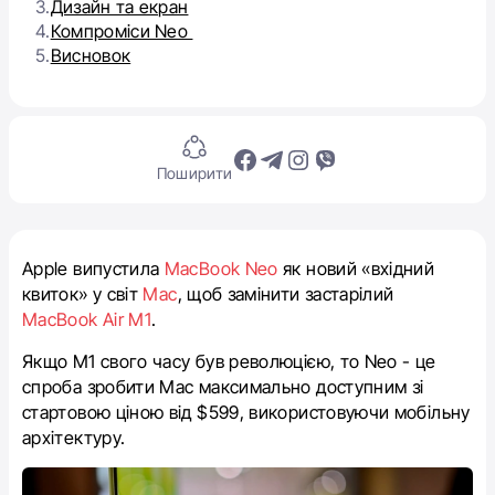
3.
Дизайн та екран
4.
Компроміси Neo
5.
Висновок
Поширити
Apple випустила
MacBook Neo
як новий «вхідний
квиток» у світ
Mac
, щоб замінити застарілий
MacBook Air M1
.
Якщо M1 свого часу був революцією, то Neo - це
спроба зробити Mac максимально доступним зі
стартовою ціною від $599, використовуючи мобільну
архітектуру.