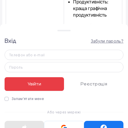
Продуктивність:
краща графічна
продуктивність
Дисплей: 13,3@
Retina, 400 ніт, 2560
х 1600 (227 ppi)
Вхід
Забули пароль?
Оперативна пам'ять:
Телефон або e-mail
8 ГБ або 16 ГБ
Накопичувач: від
Пароль
256 ГБ до 2 ТБ
Увійти
Реєстрація
Автономність: до 18
годин
відеопереглядів, 15
Запам'ятати мене
MacBook Air M1
годин веб-просмотр
Або через мережі
Веб-камера: 720р
FaceTime HD