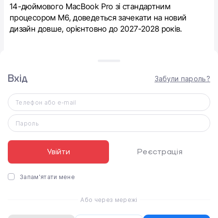
14-дюймового MacBook Pro зі стандартним
процесором M6, доведеться зачекати на новий
дизайн довше, орієнтовно до 2027-2028 років.
Дата виходу MacBook Pro
Вхід
Забули пароль?
Презентація новинок очікується приблизно за
чотири місяці, традиційно у вересні-жовтні, де Apple
Телефон або e-mail
розкриє всі карти щодо майбутніх професійних
макбуків.
Пароль
Увійти
Реєстрація
Запам'ятати мене
Оцініть статтю
Або через мережі
0
0
0
0
0