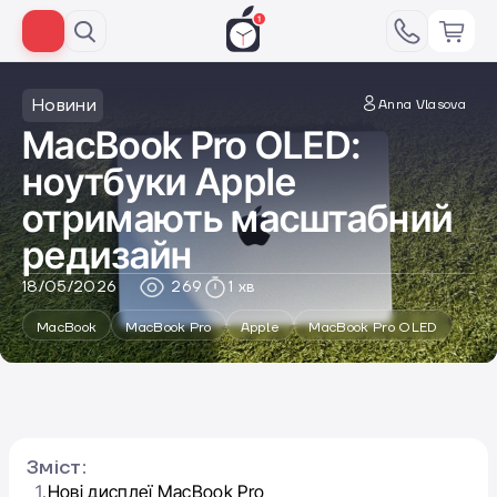
Новини
Anna Vlasova
MacBook Pro OLED:
ноутбуки Apple
отримають масштабний
редизайн
18/05/2026
269
1 хв
MacBook
MacBook Pro
Apple
MacBook Pro OLED
Зміст:
1.
Нові дисплеї MacBook Pro