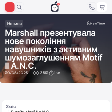
Новини
NewTime
Marshall презентувала
нове покоління
навушників з активним
шумозаглушенням Motif
II A.N.C.
30/08/2023
3513
1 хв
Зміст: