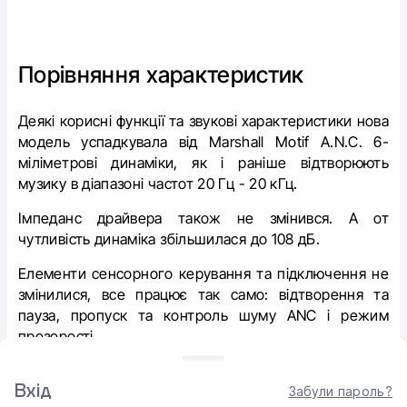
Порівняння характеристик
Деякі корисні функції та звукові характеристики нова
модель успадкувала від
Marshall Motif A.N.C.
6-
міліметрові динаміки, як і раніше відтворюють
музику в діапазоні частот 20 Гц - 20 кГц.
Імпеданс драйвера також не змінився. А от
чутливість динаміка збільшилася до 108 дБ.
Елементи сенсорного керування та підключення не
змінилися, все працює так само: відтворення та
пауза, пропуск та контроль шуму ANC і режим
прозорості.
Bluetooth оновився до версії 5.3, також з'явилася
Вхід
підтримка Bluetooth LE Audio (LC3) з майбутніми
Забули пароль?