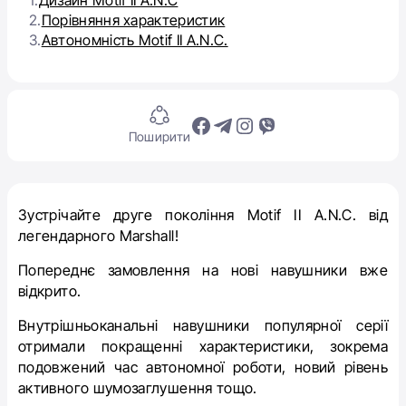
1.
Дизайн Motif II A.N.C
2.
Порівняння характеристик
3.
Автономність Motif II A.N.C.
Поширити
Зустрічайте друге покоління
Motif II A.N.C.
від
легендарного Marshall!
Попереднє замовлення на нові навушники вже
відкрито.
Внутрішньоканальні навушники популярної серії
отримали покращенні характеристики, зокрема
подовжений час автономної роботи, новий рівень
активного шумозаглушення тощо.