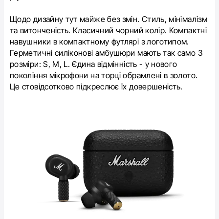
Щодо дизайну тут майже без змін. Стиль, мінімалізм
та витонченість. Класичний чорний колір. Компактні
навушники в компактному футлярі з логотипом.
Герметичні силіконові амбушюри мають так само 3
розміри: S, M, L. Єдина відмінність - у нового
покоління мікрофони на торці обрамлені в золото.
Це стовідсотково підкреслює їх довершеність.