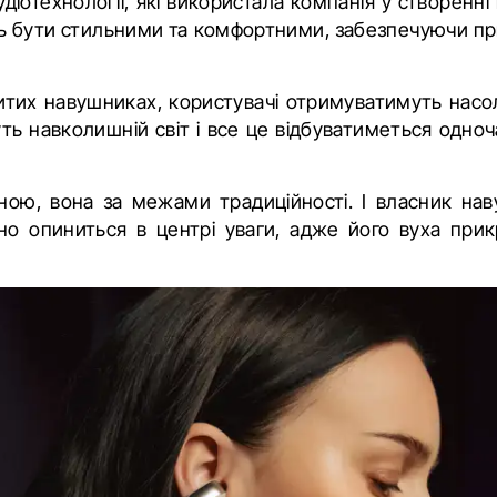
аудіотехнології, які використала компанія у створенні
 бути стильними та комфортними, забезпечуючи п
итих навушниках, користувачі отримуватимуть насо
ть навколишній світ і все це відбуватиметься одноч
ною, вона за межами традиційності. І власник наву
но опиниться в центрі уваги
, адже його вуха при