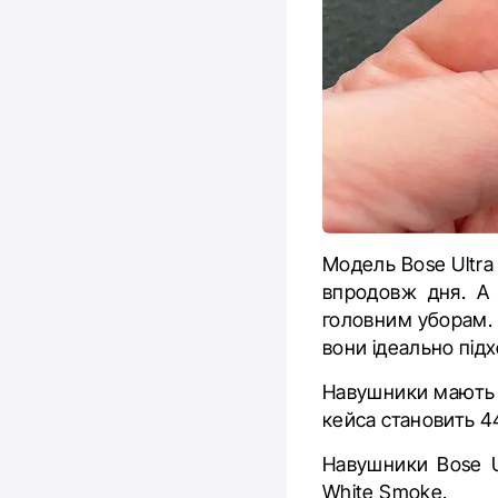
Модель Bose Ultra
впродовж дня.
А 
головним уборам.
вони ідеально підх
Навушники мають ва
кейса становить 44 
Навушники Bose U
White Smoke.