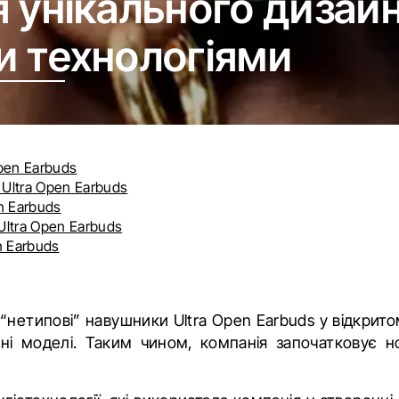
 унікального дизайн
и технологіями
pen Earbuds
Ultra Open Earbuds
n Earbuds
Ultra Open Earbuds
n Earbuds
“нетипові” навушники Ultra Open Earbuds у відкритом
йні моделі. Таким чином, компанія започатковує но