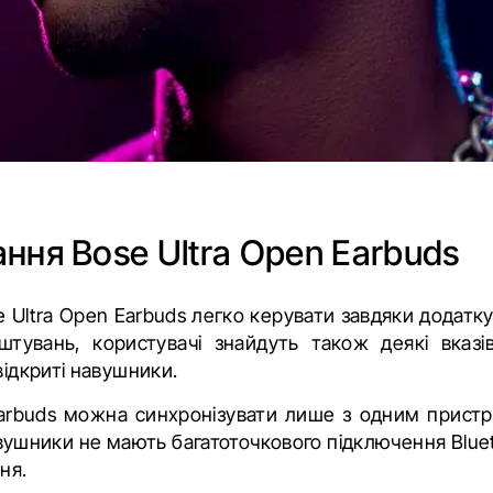
ання
Bose Ultra Open Earbuds
Ultra Open Earbuds легко керувати завдяки додатку
штувань, користувачі знайдуть також деякі вказі
відкриті навушники.
Earbuds можна синхронізувати лише з одним пристр
вушники не мають багатоточкового підключення Blue
ня.