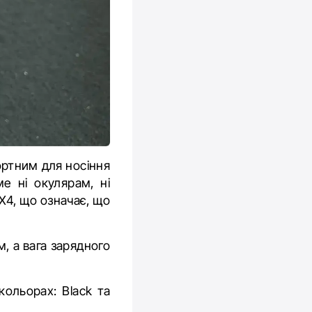
ортним для носіння
е ні окулярам, ні
X4, що означає, що
м, а вага зарядного
ольорах: Black та