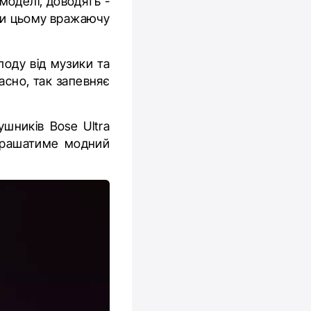
 моделі, доводять -
ри цьому вражаючу
лоду від музики та
асно, так запевняє
шників Bose Ultra
крашатиме модний