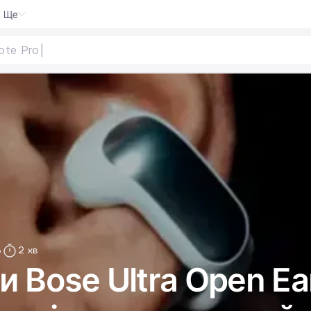
Ще
8
2 хв
 Bose Ultra Open Ea