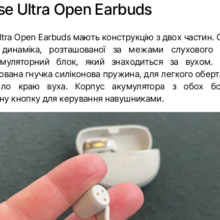
se Ultra Open Earbuds
tra Open Earbuds мають конструкцію з двох частин. 
 динаміка, розташованої за межами слухового 
умуляторний блок, який знаходиться за вухом
вана гнучка силіконова пружина, для легкого обер
оло краю вуха. Корпус акумулятора з обох бо
ну кнопку для керування навушниками.