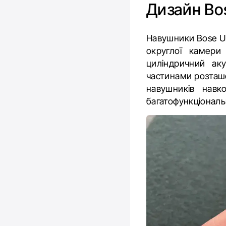
Дизайн
Bo
Навушники Bose Ul
округлої камери
циліндричний ак
частинами розташо
навушників навк
багатофункціональ