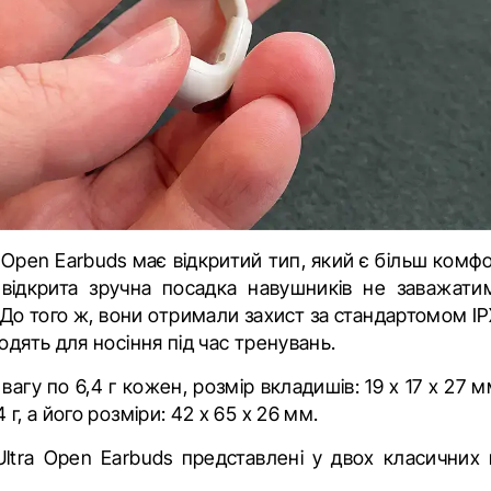
 Open Earbuds має відкритий тип, який є більш комф
відкрита зручна посадка навушників не заважатим
До того ж, вони отримали захист за стандартомом IP
одять для носіння під час тренувань.
гу по 6,4 г кожен, розмір вкладишів: 19 x 17 x 27 м
г, а його розміри: 42 x 65 x 26 мм.
ltra Open Earbuds представлені у двох класичних к