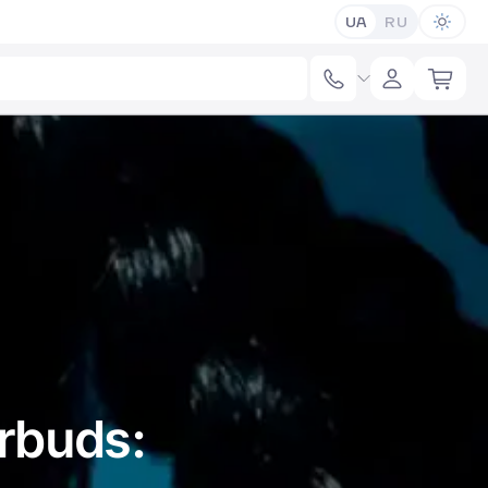
UA
RU
rbuds: