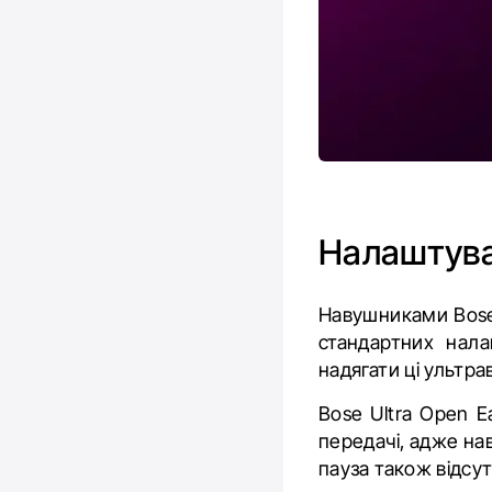
Налаштув
Навушниками Bose 
стандартних нала
надягати ці ультра
Bose Ultra Open 
передачі, адже на
пауза також відсут