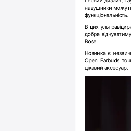
І новий дизайн, і 
навушники можуть
функціональність.
В цих ультравідкр
добре відчуватиму
Bose.
Новинка є незвич
Open Earbuds точ
цікавий аксесуар.