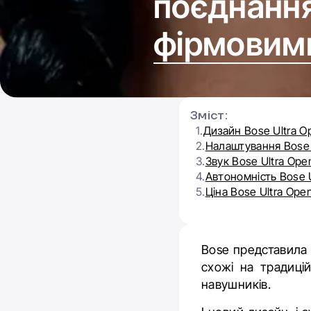
поєднання
фірмовим
Зміст:
1.
Дизайн Bose Ultra O
2.
Налаштування Bose 
3.
Звук Bose Ultra Ope
4.
Автономність Bose 
5.
Ціна Bose Ultra Ope
Bose представила 
схожі на традиці
навушників.