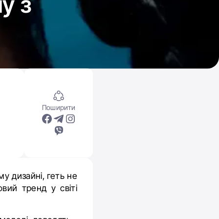
у з
Поширити
у дизайні, геть не
вий тренд у світі