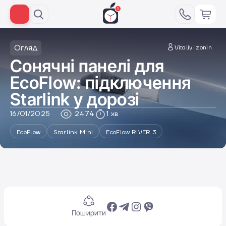
Огляд
Vitaliy Izonin
Сонячні панелі для
EcoFlow: підключення
Starlink у дорозі
16/01/2025
2474
1 хв
EcoFlow
Starlink Mini
EcoFlow RIVER 3
Поширити