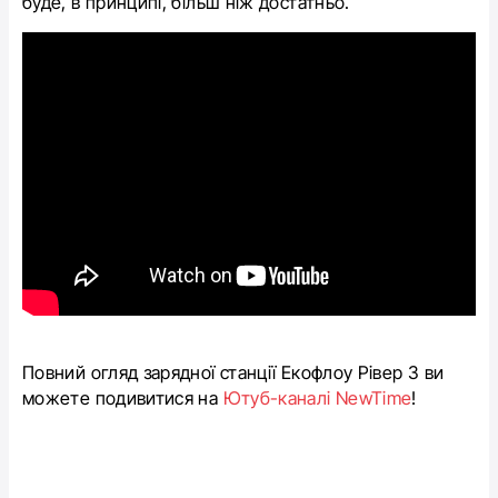
буде, в принципі, більш ніж достатньо.
Повний огляд зарядної станції Екофлоу Рівер 3 ви
можете подивитися на
Ютуб-каналі NewTime
!