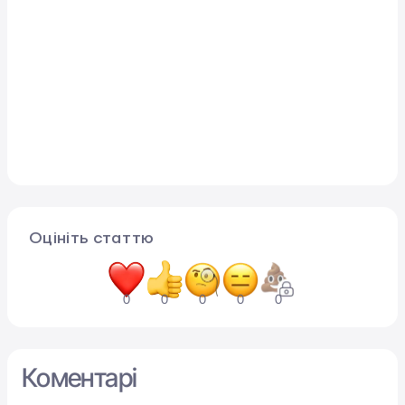
Оцініть статтю
0
0
0
0
0
Коментарі