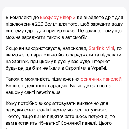
В комплекті до
Екофлоу Рівер 3
ви знайдете дріт для
підключення 220 Вольт для того, щоб зарядити вашу
систему і дріт для прикурювача. Це зручно, тому що
можна заряджати також в автомобілі.
Якщо ви використовуєте, наприклад,
Starlink Mini
, то
ви можете паралельно його заряджати та віддавати
на Starlink, при цьому в русі у вас буде Інтернет
будь-де, де б ви не їхали в Європі чи в Україні.
Також є можливість підключення
сонячних панелей
.
Вони є в декількох варіаціях. Більш детально на
нашому сайті newtime.ua
Кому потрібно використовувати виключно для
зарядки смартфонів і немає чогось потужного.
Тобто, якщо ви не підключаєте щось потужне, то
вам вистачить 45-ватної Сонячної панелі. Цього