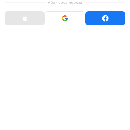
Або через мережі
безпровідно або за допомогою кабелю USB-C.
Minor III
працює в частотному діапазоні 20- 20 000
Гц. Bluetooth, версія 5.2, з діапазоном дії 10 метрів,
забезпечує надійне бездротове з'єднання з вашим
пристроєм. Сумісні з Android та iOs.
Ступінь захисту IРX4 захищає від крапель дощу, але
занурюватися в цих навушниках не можна.