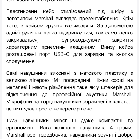
Пластиковий кейс стилізований під шкіру з
логотипом Marshall виглядає презентабельно. Крім
того, з кейсом зручно взаємодіяти. За допомогою
однієї руки він легко відкривається, так само легко
закривається, супроводжуючи закриття
характерним приємним клацанням. Внизу кейса
розташовані порт USB-C для зарядки та кнопка
сполучення.
Самі навушники виконані з матового пластику з
великою літерою “М” посередині. Ніжки схожі на
металеві і мають
різьблення таке як у штекерів
для
підключення до професійної акустики Marshall.
Мікрофони на торці навушників обрамлені в золото. І
це виглядає просто неперевершено!
TWS навушники Minor III дуже компактні та
ергономічні. Вага кожного навушника 4 грами.
Marshall все передбачив, навушники зручні і добре