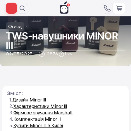
Огляд
TWS-навушники MINOR
ІІІ
02/05/2023
2876
1 хв
Зміст:
1.
Дизайн Minor IIІ
2.
Характеристики Minor IIІ
3.
Фірмове звучання Marshall
4.
Комплектація Minor III
5.
Купити Minor IIІ в Києві