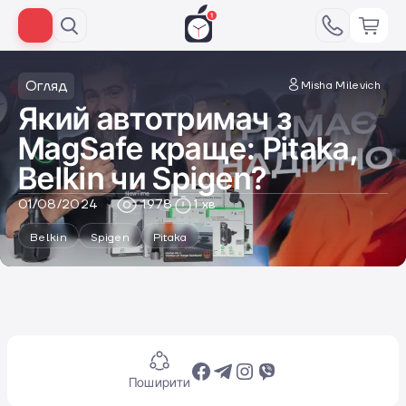
Огляд
Misha Milevich
Який автотримач з
MagSafe краще: Pitaka,
Belkin чи Spigen?
01/08/2024
1978
1 хв
Belkin
Spigen
Pitaka
Поширити