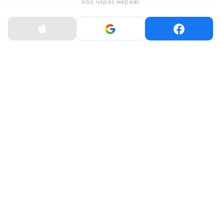
Або через мережі
Apple iPhone 16 Plus
Apple iPhone 15 Pro
128GB eSim White
128GB White Titanium
(MXUU3)
eSim (MTQN3)
35 960 ₴
47 198 ₴
Розпродано
Розпродано
Apple iPhone 15 Plus
Apple iPhone 15 128GB
128GB Yellow (MU123)
Yellow eSim (MTLX3)
37 758 ₴
28 543 ₴