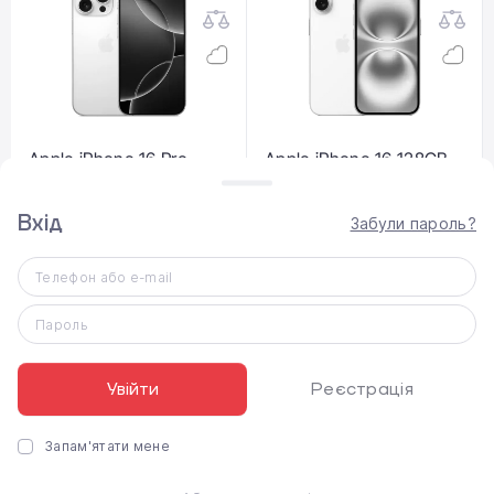
Apple iPhone 16 Pro
Apple iPhone 16 128GB
128GB eSim White
eSim White (MYAQ3)
Titanium (MYMA3)
Вхід
Забули пароль?
53 940 ₴
31 465 ₴
Телефон або e-mail
Пароль
Розпродано
Розпродано
Увійти
Реєстрація
Запам'ятати мене