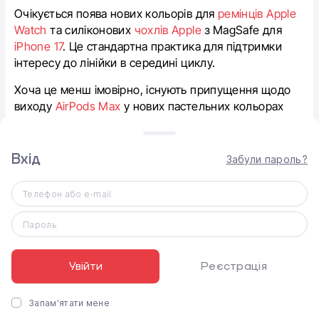
Очікується поява нових кольорів для
ремінців Apple
Watch
та силіконових
чохлів Apple
з MagSafe для
iPhone 17
. Це стандартна практика для підтримки
інтересу до лінійки в середині циклу.
Хоча це менш імовірно, існують припущення щодо
виходу
AirPods Max
у нових пастельних кольорах
або з переходом на зарядку стандарту USB-C 3.2.
Вхід
Забули пароль?
Чи будуть нові Mac?
Телефон або e-mail
Шанси на анонс нових
MacBook
або
Mac Studio
у
травні залишаються дуже низькими. Експерти
Пароль
схиляються до того, що Apple притримає всі апаратні
новинки на базі чипів серії M5 для презентації під
Увійти
Реєстрація
час відкриття WWDC у червні.
Запам'ятати мене
Підсумок