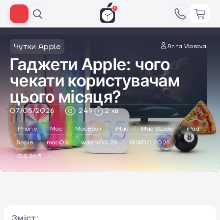
Чутки Apple
Anna Vlasova
Гаджети Apple: чого
чекати користувачам
цього місяця?
07/05/2026
249
2 хв
iPhone
Mac
MacBook
iMac
Mac Studio
iPad
Apple
macOS
watchOS 26
WWDC 2026
iOS 26.5
Зміст: