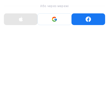
Або через мережі
Травень 2026 року буде зосереджений на «роботі
над помилками» та косметичних оновленнях. Якщо
ви плануєте придбати новий
Mac
або
iPad
, краще
зачекати до початку червня, коли відбудеться
офіційний старт WWDC.
Проте для власників Apple Watch цей місяць принесе
довгоочікуване полегшення у вигляді стабільної
роботи пристрою.
Оцініть статтю
0
0
0
0
0