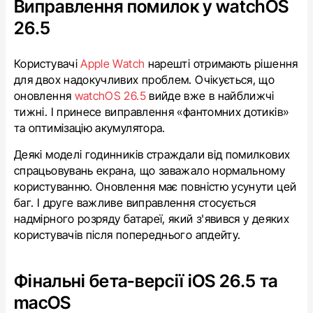
Виправлення помилок у watchOS
26.5
Користувачі
Apple Watch
нарешті отримають рішення
для двох надокучливих проблем. Очікується, що
оновлення
watchOS 26.5
вийде вже в найближчі
тижні. І принесе виправлення «фантомних дотиків»
та оптимізацію акумулятора.
Деякі моделі годинників страждали від помилкових
спрацьовувань екрана, що заважало нормальному
користуванню. Оновлення має повністю усунути цей
баг. І друге важливе виправлення стосується
надмірного розряду батареї, який з'явився у деяких
користувачів після попереднього апдейту.
Фінальні бета-версії iOS 26.5 та
macOS