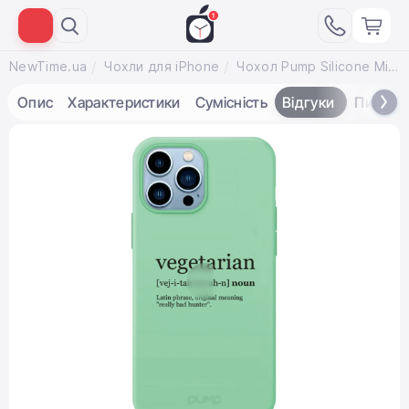
NewTime.ua
Чохли для iPhone
Чохол Pump Silicone Minimalistic Case for iPhone 13 Pro Max - Vegetarian Wiki (PMSLMN13PROMAX-4/253)
Опис
Характеристики
Сумісність
Відгуки
Питанн