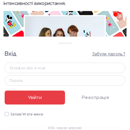
інтенсивності використання.
Вхід
Забули пароль?
Телефон або e-mail
Пароль
Смартфон давно став невід'ємною частиною
повсякденного життя сучасної людини. А чохол для
Увійти
Реєстрація
нього перестав виконувати лише захисну функцію.
Тепер він, як природне продовження смартфона та
Запам'ятати мене
прояв вашого природного стилю та характеру.
Або через мережі