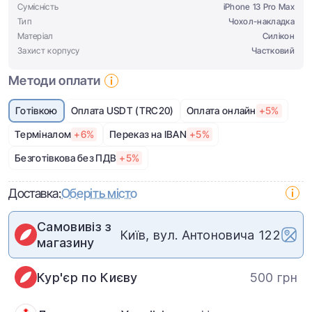
Сумісність
iPhone 13 Pro Max
Тип
Чохол-накладка
Матеріал
Силікон
Захист корпусу
Частковий
Методи оплати
Готівкою
Оплата USDT (TRC20)
Оплата онлайн
+5%
Терміналом
+6%
Переказ на IBAN
+5%
Безготівкова без ПДВ
+5%
Доставка:
Оберіть місто
Самовивіз з
Київ, вул. Антоновича 122
магазину
Кур'єр по Києву
500 грн