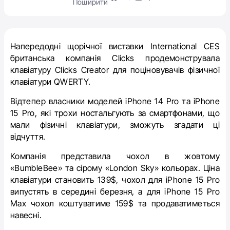
Поширити
Напередодні щорічної виставки International CES
британська компанія Clicks продемонструвала
клавіатуру Clicks Creator для поціновувачів фізичної
клавіатури QWERTY.
Відтепер власники моделей iPhone 14 Pro та iPhone
15 Pro, які трохи ностальгують за смартфонами, що
мали фізичні клавіатури, зможуть згадати ці
відчуття.
Компанія представила чохол в жовтому
«BumbleBee» та сірому «London Sky» кольорах. Ціна
клавіатури становить 139$, чохол для iPhone 15 Pro
випустять в середині березня, а для iPhone 15 Pro
Max чохол коштуватиме 159$ та продаватиметься
навесні.