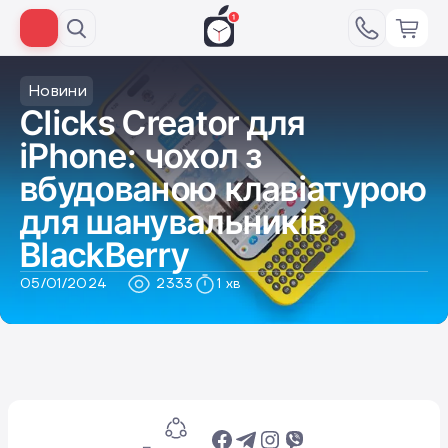
Новини
Clicks Creator для
iPhone: чохол з
вбудованою клавіатурою
для шанувальників
BlackBerry
05/01/2024
2333
1 хв