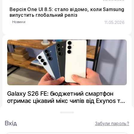
Версія One UI 8.5: стало відомо, коли Samsung
випустить глобальний реліз
Новини
11.05.2026
Galaxy S26 FE: бюджетний смартфон
отримає цікавий мікс чипів від Exynos та
Snapdragon
Новини
07.08.2026
Вхід
Забули пароль?