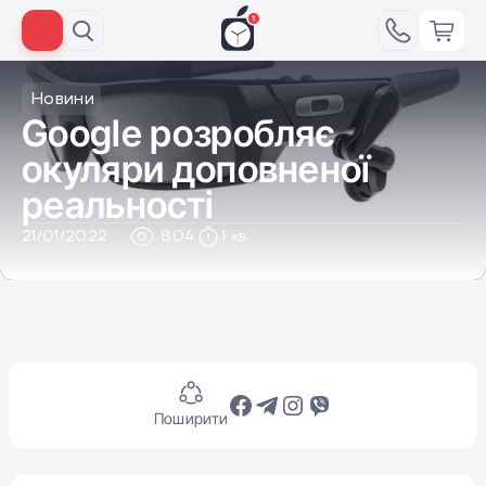
Новини
Google розробляє
окуляри доповненої
реальності
21/01/2022
804
1 хв
Поширити