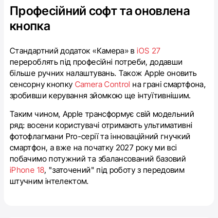
Професійний софт та оновлена
кнопка
Стандартний додаток «Камера» в
iOS 27
перероблять під професійні потреби, додавши
більше ручних налаштувань. Також Apple оновить
сенсорну кнопку
Camera Control
на грані смартфона,
зробивши керування зйомкою ще інтуїтивнішим.
Таким чином, Apple трансформує свій модельний
ряд: восени користувачі отримають ультимативні
фотофлагмани Pro-серії та інноваційний гнучкий
смартфон, а вже на початку 2027 року ми всі
побачимо потужний та збалансований базовий
iPhone 18
, "заточений" під роботу з передовим
штучним інтелектом.