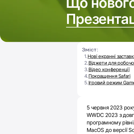
Що новог
Презента
Зміст:
1.
Нові екранні застав
2.
Віджети для робочо
3.
Відео конференції
4.
Покращення Safari
5.
Ігровий режим Gam
5 червня 2023 рок
WWDC 2023 з довго
програмному рівні
MacOS до версії S