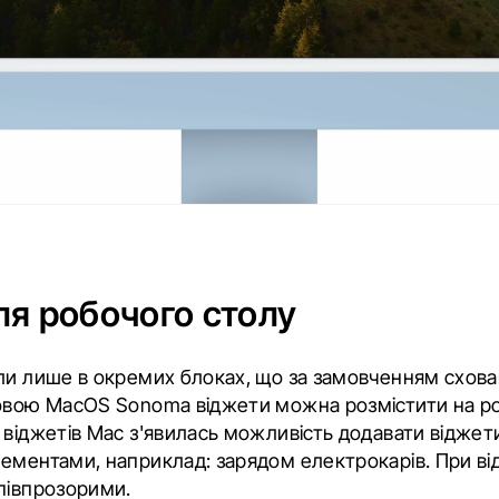
ля робочого столу
ли лише в окремих блоках, що за замовченням схова
новою MacOS Sonoma віджети можна розмістити на ро
 віджетів Mac з'явилась можливість додавати віджети
ементами, наприклад: зарядом електрокарів. При ві
півпрозорими.