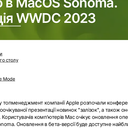
о в MacOS Sonoma.
ція WWDC 2023
ки
го столу
e Mode
у топменеджмент компанії Apple розпочали конфере
очікуваної презентації новинок "залізок", а також о
. Користувачів комп'ютерів Mac очікує оновлення оп
onoma. Оновлення в бета-версії буде доступне найб