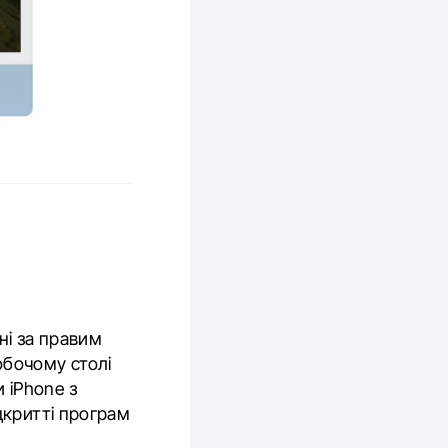
ні за правим
бочому столі
 iPhone з
дкритті програм