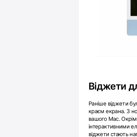
Віджети д
Раніше віджети бу
краєм екрана. З 
вашого Mac. Окрім
інтерактивними ел
віджети стають на