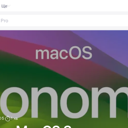
Ще
o
|
05
1 хв