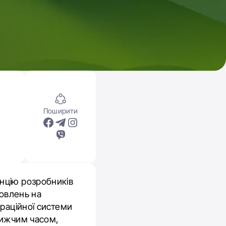
Поширити
нцію розробників
новлень на
ераційної системи
лижчим часом,