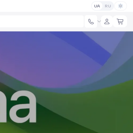
UA
RU