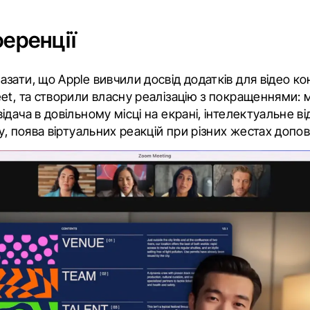
еренції
зати, що Apple вивчили досвід додатків для відео ко
et, та створили власну реалізацію з покращеннями: 
ідача в довільному місці на екрані, інтелектуальне 
у, поява віртуальних реакцій при різних жестах допов