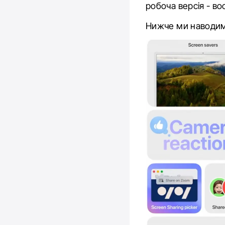
робоча версія - во
Нижче ми наводимо