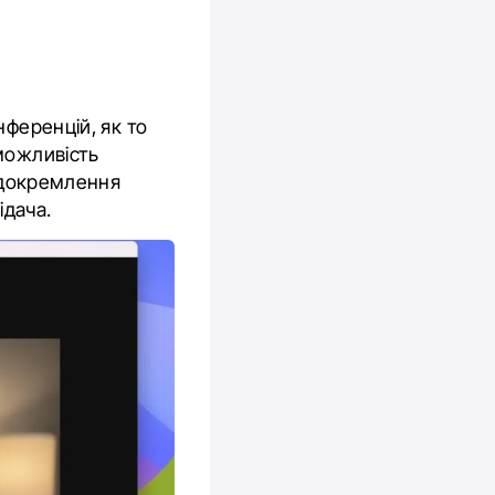
нференцій, як то
можливість
відокремлення
ідача.