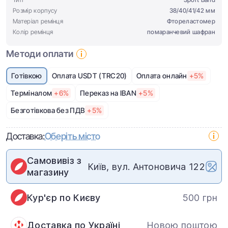
Розмір корпусу
38/40/41/42 мм
Матеріал ремінця
Фтореластомер
Колір ремінця
помаранчевий шафран
Методи оплати
Готівкою
Оплата USDT (TRC20)
Оплата онлайн
+5%
Терміналом
+6%
Переказ на IBAN
+5%
Безготівкова без ПДВ
+5%
Доставка:
Оберіть місто
Самовивіз з
Київ, вул. Антоновича 122
магазину
Кур'єр по Києву
500 грн
Доставка по Україні
Новою поштою