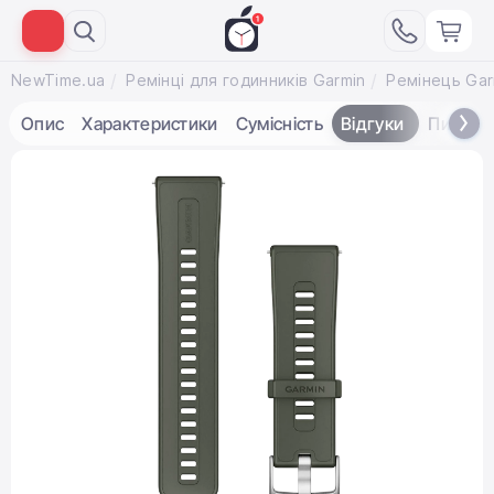
NewTime.ua
Ремінці для годинників Garmin
Опис
Характеристики
Сумісність
Відгуки
Питанн