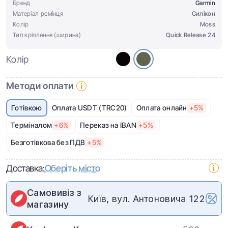
Бренд
Garmin
Матеріал ремінця
Cилікон
Колір
Moss
Тип кріплення (ширина)
Quick Release 24
Колір
Методи оплати
Готівкою
Оплата USDT (TRC20)
Оплата онлайн
+5%
Терміналом
+6%
Переказ на IBAN
+5%
Безготівкова без ПДВ
+5%
Доставка:
Оберіть місто
Самовивіз з
Київ, вул. Антоновича 122
магазину