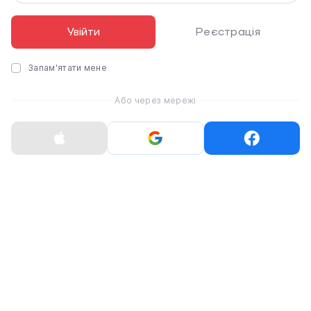
Увійти
Реєстрація
Запам'ятати мене
Або через мережі
Домашній кінотеатр Apple Vision
Pro з ефектом занурення
Окуляри віртуальної реальності Apple Vision Pro
чудово замінять користувачам кінотеатр.
Складається таке реальне враження, що ви
переглядаєте кінофільми на великому екрані, який