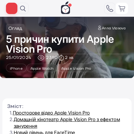
Огляд
Anna Vlasova
5 причин купити Apple
Vision Pro
25/01/2024
2390
2 хв
iPhone
Apple Watch
Apple Vision Pro
Зміст:
1.
Просторове відео Apple Vision Pro
2.
Домашній кінотеатр Apple Vision Pro з ефектом
занурення
3.
Новий рівень для FaceTime