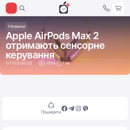
Новини
Apple AirPods Max 2
отримають сенсорне
керування
07/02/2022
1356
1 хв
Поширити