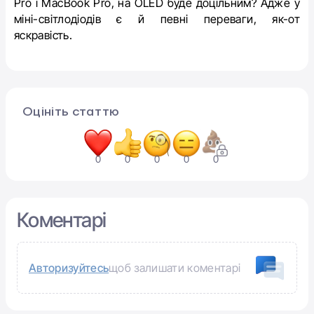
Pro і MacBook Pro, на OLED буде доцільним? Адже у
міні-світлодіодів є й певні переваги, як-от
яскравість.
Оцініть статтю
0
0
0
0
0
Коментарі
Авторизуйтесь
щоб залишати коментарі