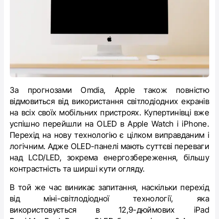
За прогнозами
Omdia,
Apple також повністю
відмовиться від використання світлодіодних екранів
на всіх своїх мобільних пристроях. Купертинівці вже
успішно перейшли
на OLED в Apple Watch і iPhone.
Перехід на нову технологію є цілком виправданим і
логічним. Адже OLED-панелі мають суттєві переваги
над LCD/LED, зокрема енергозбереження, більшу
контрастність та ширші кути огляду.
В той же час виникає запитання, наскільки перехід
від міні-світлодіодної технології, яка
використовується в 12,9-дюймових iPad