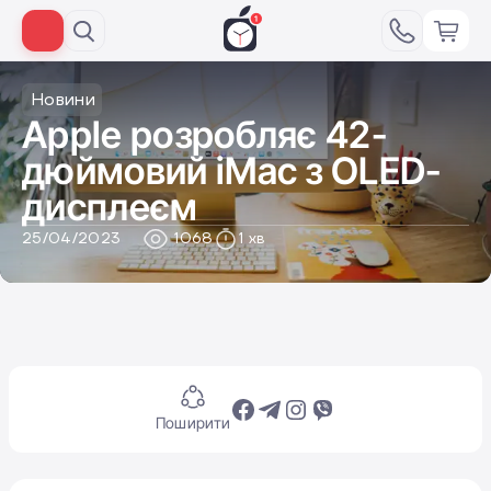
Новини
Apple розробляє 42-
дюймовий iMac з OLED-
дисплеєм
25/04/2023
1068
1 хв
Поширити