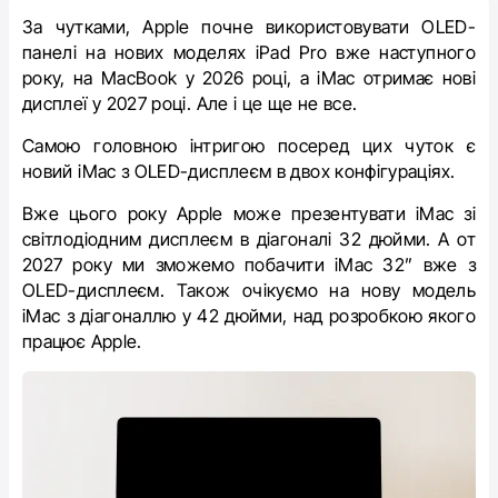
За чутками, Apple почне використовувати OLED-
панелі на нових моделях iPad Pro вже наступного
року, на MacBook у 2026 році, а iMac отримає нові
дисплеї у 2027 році. Але і це ще не все.
Самою головною інтригою посеред цих чуток є
новий iMac з
OLED-дисплеєм в двох конфігураціях.
Вже цього року Apple може презентувати
iMac зі
світлодіодним дисплеєм в ді
агоналі 32 дюйми. А от
2027 року ми зможемо побачити
iMac 32” вже з
OLED-дисплеєм. Також очікуємо на нову модель
iMac з діагоналлю у
42 дюйми, над розробкою якого
працює Apple.