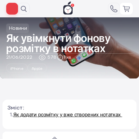
Новини
Як увімкнути фонову
розмітку в нотатках
21/06/2022
578
1 хв
iPhone
Apple
Зміст:
1.
Як додати розмітку у вже створених нотатках