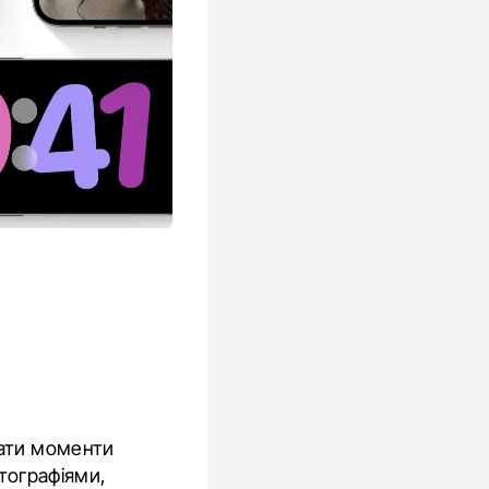
вати моменти
тографіями,