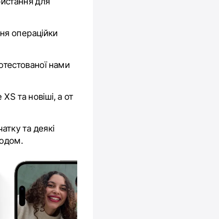
ристання для
ня операційки
ротестованої нами
XS та новіші, а от
чатку та деякі
годом.