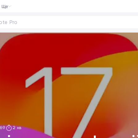
Ще
te Pro
|
69
2 хв