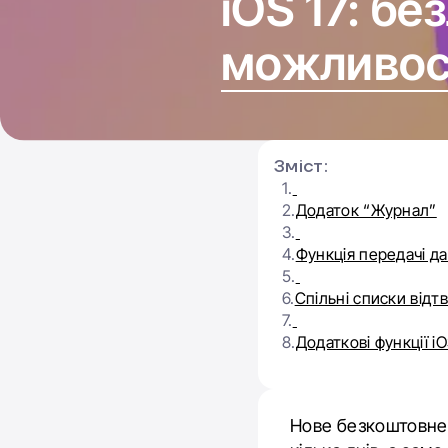
iOS 17: бе
можливос
Зміст:
1.
2.
Додаток “Журнал”
3.
4.
Функція передачі д
5.
6.
Cпільні списки відт
7.
8.
Додаткові функції iO
Нове безкоштовне 