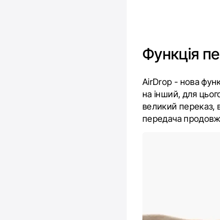
Функція пе
AirDrop - нова фун
на інший, для цьо
великий переказ, 
передача продовжи