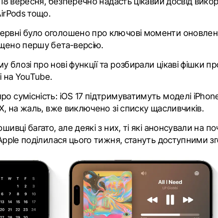
е 18 вересня, безперечно надасть цікавий досвід вико
AirPods тощо.
ервні було оголошено про ключові моменти оновлен
ущено першу бета-версію.
му блозі
про нові функції
та розбирали цікаві фішки п
і на YouTube
.
ро сумісність:
iOS 17 підтримуватимуть моделі iPhone 
 X, на жаль, вже виключено зі списку щасливчиків.
шивці багато, але деякі з них, ті які анонсували на по
 Apple поділилася цього тижня, стануть доступними з