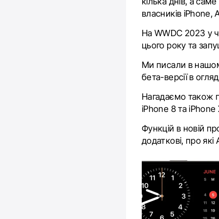
кілька днів, а сам
власників iPhone, 
На WWDC 2023 у ч
цього року та зап
Ми писали в нашо
бета-версії в
огляд
Нагадаємо також п
iPhone 8 та iPhone
Функцій в новій про
додаткові, про які