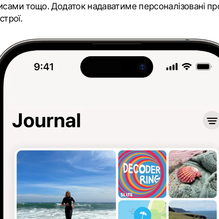
исами тощо. Додаток надаватиме персоналізовані про
строї.