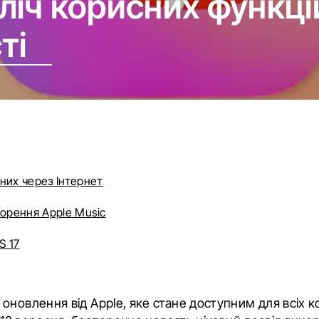
зліч корисних функці
ті
аних через Інтернет
ворення Apple Music
S 17
оновлення від Apple, яке стане доступним для всіх к