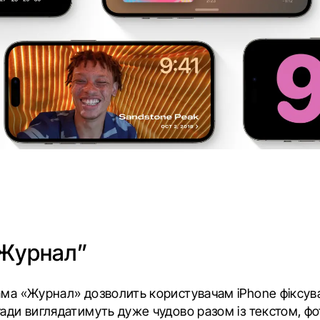
“Журнал”
ама «Журнал» дозволить користувачам iPhone фіксу
гади виглядатимуть дуже чудово разом із текстом, фо