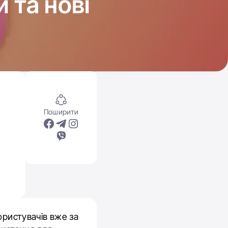
й та нові
Поширити
ористувачів вже за