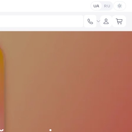
UA
RU