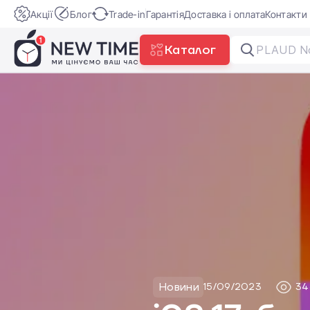
Акції
Блог
Trade-in
Гарантія
Доставка і оплата
Контакти
Каталог
PLAUD No
Новини
15/09/2023
34