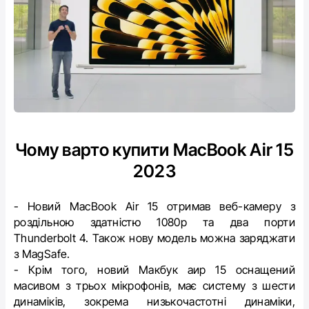
Чому варто купити MacBook Air 15
2023
- Новий MacBook Air 15 отримав веб-камеру з
роздільною здатністю 1080p та два порти
Thunderbolt 4. Також нову модель можна заряджати
з MagSafe.
- Крім того, новий Макбук аир 15 оснащений
масивом з трьох мікрофонів, має систему з шести
динаміків, зокрема низькочастотні динаміки,