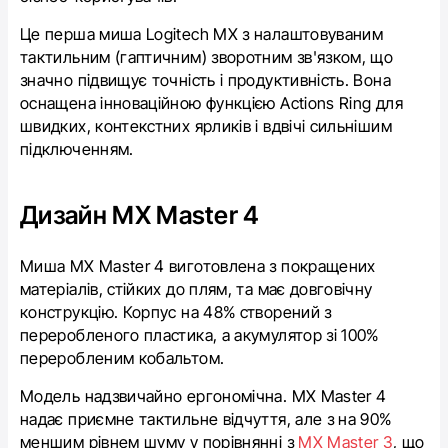
Це перша миша Logitech MX з налаштовуваним
тактильним (гаптичним) зворотним зв'язком, що
значно підвищує точність і продуктивність. Вона
оснащена інноваційною функцією Actions Ring для
швидких, контекстних ярликів і вдвічі сильнішим
підключенням.
Дизайн MX Master 4
Миша MX Master 4 виготовлена з покращених
матеріалів, стійких до плям, та має довговічну
конструкцію. Корпус на 48% створений з
переробленого пластика, а акумулятор зі 100%
переробленим кобальтом.
Модель надзвичайно ергономічна. MX Master 4
н
адає приємне тактильне відчуття, але з на 90%
меншим рівнем шуму у порівнянні з
MX Master 3
, що